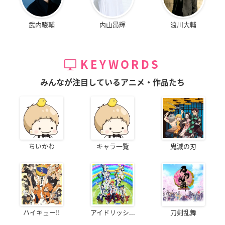
武内駿輔
内山昂輝
浪川大輔
KEYWORDS
みんなが注目しているアニメ・作品たち
ちいかわ
キャラ一覧
鬼滅の刃
ハイキュー!!
アイドリッシ...
刀剣乱舞