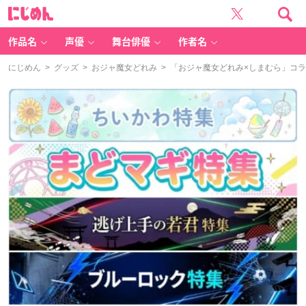
に
じ
め
ん
作品名
声優
舞台俳優
作者名
にじめん
>
グッズ
>
おジャ魔女どれみ
> 「おジャ魔女どれみ×しまむら」コ