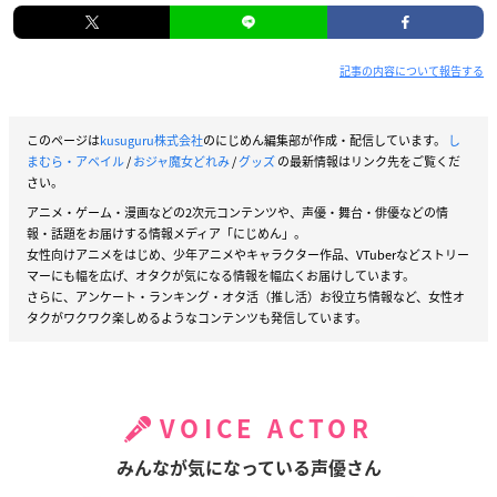
記事の内容について報告する
このページは
kusuguru株式会社
のにじめん編集部が作成・配信しています。
し
まむら・アベイル
/
おジャ魔女どれみ
/
グッズ
の最新情報はリンク先をご覧くだ
さい。
アニメ・ゲーム・漫画などの2次元コンテンツや、声優・舞台・俳優などの情
報・話題をお届けする情報メディア「にじめん」。
女性向けアニメをはじめ、少年アニメやキャラクター作品、VTuberなどストリー
マーにも幅を広げ、オタクが気になる情報を幅広くお届けしています。
さらに、アンケート・ランキング・オタ活（推し活）お役立ち情報など、女性オ
タクがワクワク楽しめるようなコンテンツも発信しています。
VOICE ACTOR
みんなが気になっている声優さん