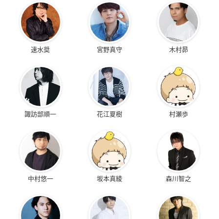
速水奨
宮野真守
木村昴
諏訪部順一
花江夏樹
村瀬歩
中村悠一
坂本真綾
森川智之