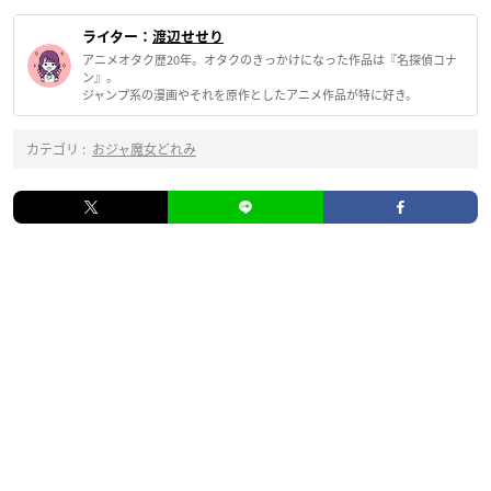
ライター：
渡辺せせり
アニメオタク歴20年。オタクのきっかけになった作品は『名探偵コナ
ン』。
ジャンプ系の漫画やそれを原作としたアニメ作品が特に好き。
カテゴリ :
おジャ魔女どれみ