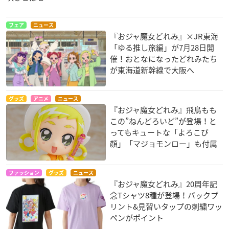
フェア
ニュース
『おジャ魔女どれみ』×JR東海
「ゆる推し旅編」が7月28日開
催！おとなになったどれみたち
が東海道新幹線で大阪へ
グッズ
アニメ
ニュース
『おジャ魔女どれみ』飛鳥もも
この”ねんどろいど”が登場！と
ってもキュートな「よろこび
顔」「マジョモンロー」も付属
ファッション
グッズ
ニュース
『おジャ魔女どれみ』20周年記
念Tシャツ8種が登場！バックプ
リント&見習いタップの刺繍ワッ
ペンがポイント