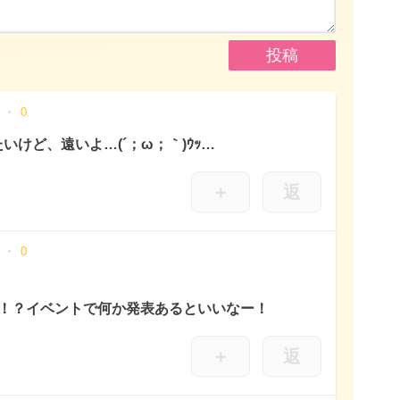
0
けど、遠いよ…(´；ω；｀)ｳｯ…
＋
返
0
な！？イベントで何か発表あるといいなー！
＋
返