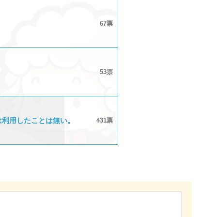
67
53
は利用したことは無い。
431