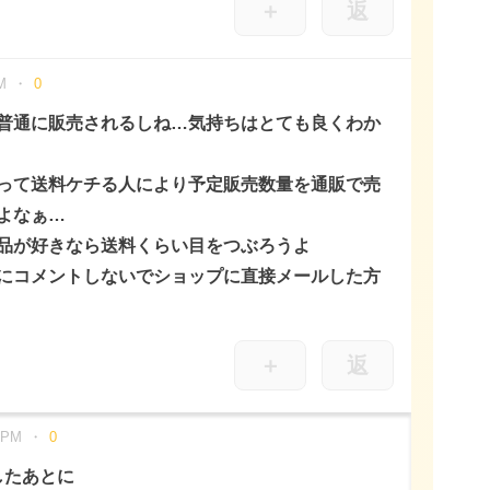
＋
返
M
0
普通に販売されるしね…気持ちはとても良くわか
って送料ケチる人により予定販売数量を通販で売
よなぁ…
品が好きなら送料くらい目をつぶろうよ
にコメントしないでショップに直接メールした方
＋
返
 PM
0
したあとに