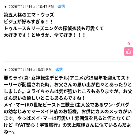
2026年1月4日 at 10:47 PM
返信
第五人格のエマ・ウッズ
ビジュが好みすぎる！！
トゥルース＆リーズニングの探偵衣装も可愛くて
大好きです！とゆうか、全て好き！！！
0
2026年1月5日 at 8:31 PM
返信
要ミライ(真·女神転生デビチル)アニメが25周年を迎えてスト
ーリーが配信された時、お父さんの思い出が色々とあったりと
しました。ミライちゃんは気が強いところもありますが、お父
さん思いの優しいとこもあるんですね！
メイ·マー(KO世紀ビースト三獣士)主人公であるワン·ダバダ
の幼なじみでマーメイド族のお姫様。お供にカメのメッカがい
ます。やっぱメイ·マーは可愛い！雰囲気を見ると何となくだ
けど『YAT安心！宇宙旅行』の天上院桂さんに似ているんだよ
ね〜。