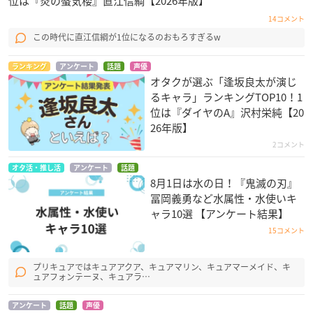
位は『炎の蜃気楼』直江信綱【2026年版】
14コメント
この時代に直江信綱が1位になるのおもろすぎるw
ランキング
アンケート
話題
声優
オタクが選ぶ「逢坂良太が演じ
るキャラ」ランキングTOP10！1
位は『ダイヤのA』沢村栄純【20
26年版】
2コメント
オタ活・推し活
アンケート
話題
8月1日は水の日！『鬼滅の刃』
冨岡義勇など水属性・水使いキ
ャラ10選 【アンケート結果】
15コメント
プリキュアではキュアアクア、キュアマリン、キュアマーメイド、キ
ュアフォンテーヌ、キュアラ…
アンケート
話題
声優