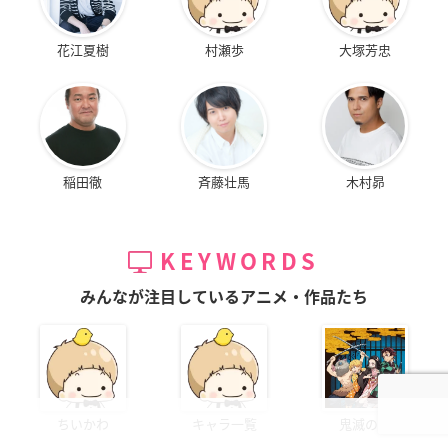
花江夏樹
村瀬歩
大塚芳忠
稲田徹
斉藤壮馬
木村昴
KEYWORDS
みんなが注目しているアニメ・作品たち
ちいかわ
キャラ一覧
鬼滅の刃