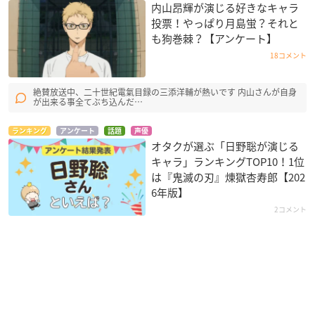
内山昂輝が演じる好きなキャラ
投票！やっぱり月島蛍？それと
も狗巻棘？【アンケート】
18コメント
絶賛放送中、二十世紀電氣目録の三添洋輔が熱いです 内山さんが自身
が出来る事全てぶち込んだ…
ランキング
アンケート
話題
声優
オタクが選ぶ「日野聡が演じる
キャラ」ランキングTOP10！1位
は『鬼滅の刃』煉󠄁獄杏寿郎【202
6年版】
2コメント