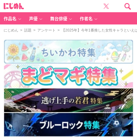
に
じ
め
ん
作品名
声優
舞台俳優
作者名
にじめん
>
話題
>
アンケート
> 【2025年】今年1番推した女性キャラとい