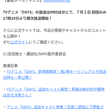
【番組メールアドレス】
days@onsen.ag
TVアニメ『DAYS』の放送はMBSほかにて、７月２日 初回のみ
27時28分より順次放送開始！
さらに公式サイトでは、作品の情報やキャストからのコメント
も公開中！
ぜひ
公式サイト
にてご確認ください。
(C)安田剛士・講談社/DAYS製作委員会
関連記事
・
TVアニメ『DAYS』新情報解禁！第2弾キービジュアルや放送
日時も一挙公開！
・
TVアニメ『DAYS』追加キャスト解禁！聖蹟の絶対的守護神
は安元洋貴さん！
・
アニメ『DAYS』追加キャスト発表！灰原二郎役に下野紘さ