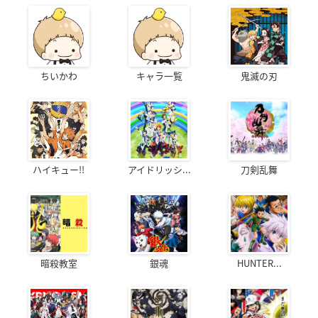
ちいかわ
キャラ一覧
鬼滅の刃
ハイキュー!!
アイドリッシ...
刀剣乱舞
暗殺教室
銀魂
HUNTER...