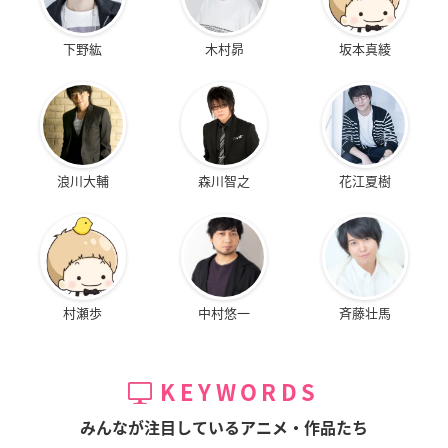
下野紘
木村昴
坂本真綾
浪川大輔
森川智之
花江夏樹
村瀬歩
中村悠一
斉藤壮馬
KEYWORDS
みんなが注目しているアニメ・作品たち