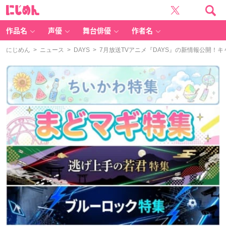
に
じ
め
ん
作品名
声優
舞台俳優
作者名
にじめん
>
ニュース
>
DAYS
> 7月放送TVアニメ『DAYS』の新情報公開！