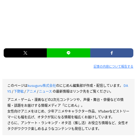
記事の内容について報告する
このページは
kusuguru株式会社
のにじめん編集部が作成・配信しています。
DA
YS
/
下野紘
/
アニメ
/
ニュース
の最新情報はリンク先をご覧ください。
アニメ・ゲーム・漫画などの2次元コンテンツや、声優・舞台・俳優などの情
報・話題をお届けする情報メディア「にじめん」。
女性向けアニメをはじめ、少年アニメやキャラクター作品、VTuberなどストリー
マーにも幅を広げ、オタクが気になる情報を幅広くお届けしています。
さらに、アンケート・ランキング・オタ活（推し活）お役立ち情報など、女性オ
タクがワクワク楽しめるようなコンテンツも発信しています。