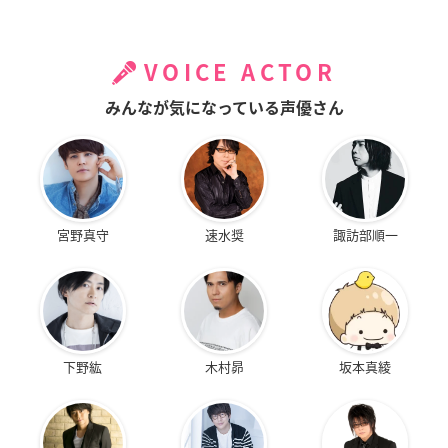
VOICE ACTOR
みんなが気になっている声優さん
宮野真守
速水奨
諏訪部順一
下野紘
木村昴
坂本真綾