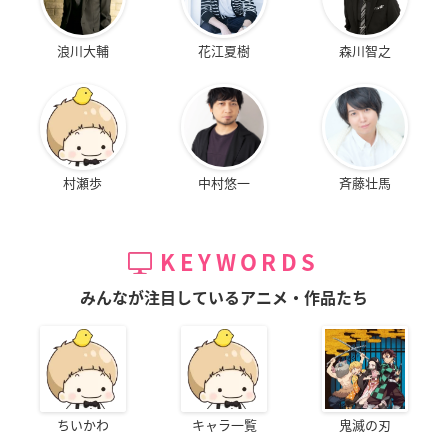
浪川大輔
花江夏樹
森川智之
村瀬歩
中村悠一
斉藤壮馬
KEYWORDS
みんなが注目しているアニメ・作品たち
ちいかわ
キャラ一覧
鬼滅の刃