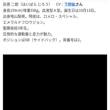
灰原 二郎（はいばら じろう） CV：
下野紘
さん
身長159cm/体重55kg。血液型Ａ型。誕生日は10月13日。
出身地山梨県。特技は、ロメロ・スペシャル、
エメラルドフロウジョン。
聖蹟高校3年生。
圧倒的な運動量と走力が魅力。
ポジションはSB（サイドバック）。背番号は2。