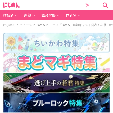
に
じ
め
ん
作品名
声優
舞台俳優
作者名
にじめん
>
ニュース
>
DAYS
> アニメ『DAYS』追加キャスト発表！灰原二