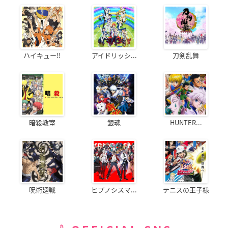
ハイキュー!!
アイドリッシ...
刀剣乱舞
暗殺教室
銀魂
HUNTER...
呪術廻戦
ヒプノシスマ...
テニスの王子様