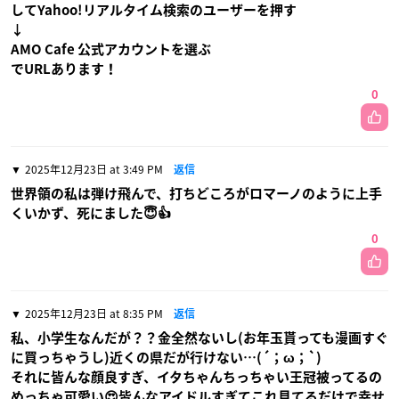
してYahoo!リアルタイム検索のユーザーを押す
↓
AMO Cafe 公式アカウントを選ぶ
でURLあります！
0
2025年12月23日 at 3:49 PM
返信
世界領の私は弾け飛んで、打ちどころがロマーノのように上手
くいかず、死にました😇👍
0
2025年12月23日 at 8:35 PM
返信
私、小学生なんだが？？金全然ないし(お年玉貰っても漫画すぐ
に買っちゃうし)近くの県だが行けない…(´；ω；`)
それに皆んな顔良すぎ、イタちゃんちっちゃい王冠被ってるの
めっちゃ可愛い😍皆んなアイドルすぎてこれ見てるだけで幸せ