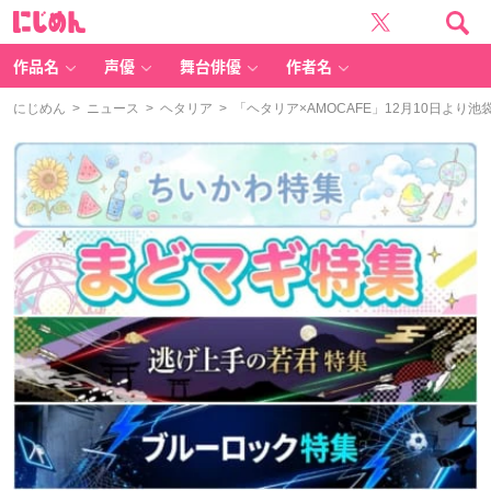
に
じ
め
ん
作品名
声優
舞台俳優
作者名
にじめん
>
ニュース
>
ヘタリア
> 「ヘタリア×AMOCAFE」12月10日よ