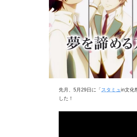
先月、5月29日に「
スタミュ
in文
した！