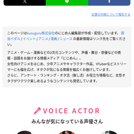
記事の内容について報告する
このページは
kusuguru株式会社
のにじめん編集部が作成・配信しています。
弱
虫ペダル
/
イベント
/
アニメ
/
漫画
/
ニュース
の最新情報はリンク先をご覧くださ
い。
アニメ・ゲーム・漫画などの2次元コンテンツや、声優・舞台・俳優などの情
報・話題をお届けする情報メディア「にじめん」。
女性向けアニメをはじめ、少年アニメやキャラクター作品、VTuberなどストリー
マーにも幅を広げ、オタクが気になる情報を幅広くお届けしています。
さらに、アンケート・ランキング・オタ活（推し活）お役立ち情報など、女性オ
タクがワクワク楽しめるようなコンテンツも発信しています。
VOICE ACTOR
みんなが気になっている声優さん