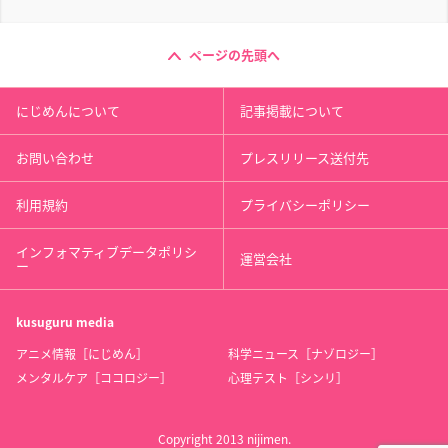
ページの先頭へ
にじめんについて
記事掲載について
お問い合わせ
プレスリリース送付先
利用規約
プライバシーポリシー
インフォマティブデータポリシ
運営会社
ー
kusuguru
media
アニメ情報［にじめん］
科学ニュース［ナゾロジー］
メンタルケア［ココロジー］
心理テスト［シンリ］
Copyright 2013 nijimen.