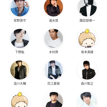
宮野真守
速水奨
諏訪部順一
下野紘
木村昴
坂本真綾
浪川大輔
花江夏樹
森川智之