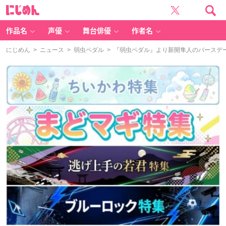
に
じ
め
ん
作品名
声優
舞台俳優
作者名
にじめん
>
ニュース
>
弱虫ペダル
> 『弱虫ペダル』より新開隼人のバースデ