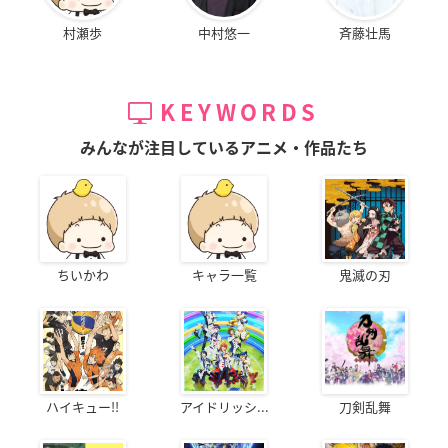
村瀬歩
中村悠一
斉藤壮馬
KEYWORDS
みんなが注目しているアニメ・作品たち
ちいかわ
キャラ一覧
鬼滅の刃
ハイキュー!!
アイドリッシ...
刀剣乱舞