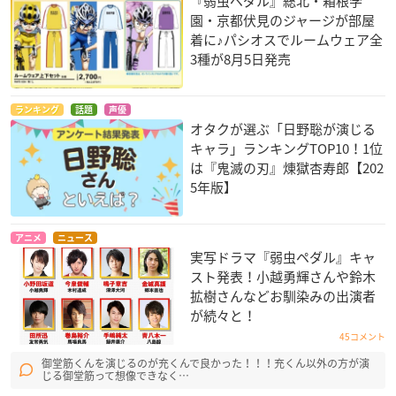
『弱虫ペダル』総北・箱根学
園・京都伏見のジャージが部屋
着に♪パシオスでルームウェア全
3種が8月5日発売
ランキング
話題
声優
オタクが選ぶ「日野聡が演じる
キャラ」ランキングTOP10！1位
は『鬼滅の刃』煉󠄁獄杏寿郎【202
5年版】
アニメ
ニュース
実写ドラマ『弱虫ペダル』キャ
スト発表！小越勇輝さんや鈴木
拡樹さんなどお馴染みの出演者
が続々と！
45コメント
御堂筋くんを演じるのが充くんで良かった！！！充くん以外の方が演
じる御堂筋って想像できなく…