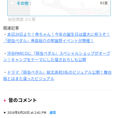
その他：
81
372
関連記事
・
本日20日より！巻ちゃん！今年の誕生日は盛大に祝うぞ！
『弱虫ペダル』巻島裕介の聖誕祭イベントが開催！
・
渋谷PARCOに『弱虫ペダル』スペシャルショップがオープ
ン！キャンプをテーマにした描きおろしも公開
・
ドラマ『弱虫ペダル』総北高校3名のビジュアル公開！舞台
版とはまた違ったビジュアル
皆のコメント
2016年6月20日 at 2:41 PM
返信