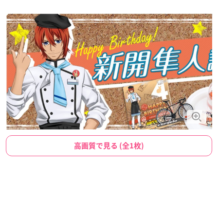
高画質で見る (全1枚)