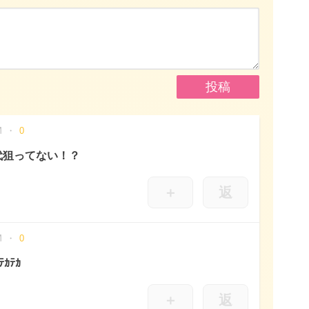
M
0
代狙ってない！？
＋
返
M
0
ｶﾃｶ
＋
返