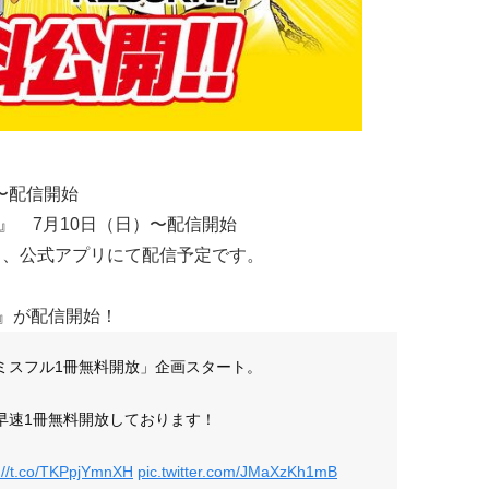
）〜配信開始
!』 7月10日（日）〜配信開始
ト、公式アプリにて配信予定です。
NG』が配信開始！
ミスフル1冊無料開放」企画スタート。
早速1冊無料開放しております！
://t.co/TKPpjYmnXH
pic.twitter.com/JMaXzKh1mB