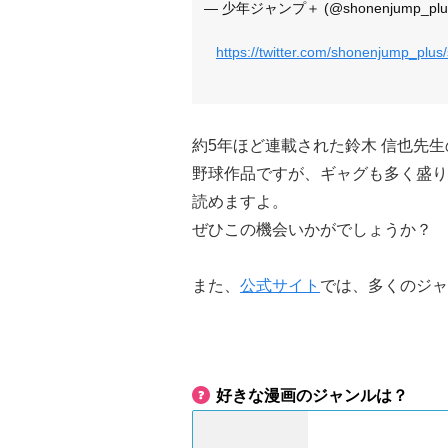
— 少年ジャンプ＋ (@shonenjump_plu
https://twitter.com/shonenjump_pl
約5年ほど連載された鈴木 信也先
野球作品ですが、ギャグも多く盛り
読めますよ。
ぜひこの機会いかがでしょうか？
また、
公式サイト
では、多くのジャ
好きな漫画のジャンルは？