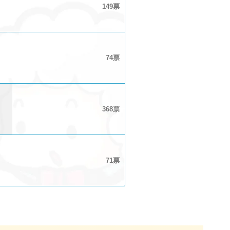
149
74
368
71