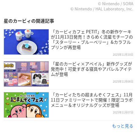
© Nintendo / SORA
© Nintendo / HAL Laboratory, Inc.
星のカービィの関連記事
「カービィカフェ PETIT」冬の新作ケーキ
が11月13日発売！きらめく流星モチーフの
「スターリー・ブルーベリー」&カラフル
プリンが再登場
2025年11月10日
「星のカービィ×アベイル」新作グッズが
発売中！可愛すぎる寝具やアパレルアイテ
ムが登場
2025年11月08日
「カービィたちの超まんぞくフェス」11月
11日ファミリーマートで開催！限定コラボ
メニュー＆オリジナルグッズが登場
2025年11月07日
もっと見る