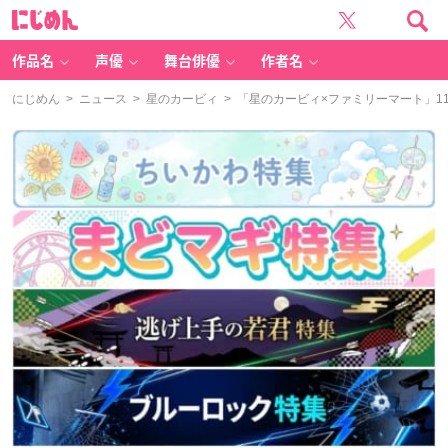
に
じ
め
ん
作品名
声優
舞台俳優
作者名
にじめん
>
ニュース
>
星のカービィ
> 「星のカービィ×ファミリーマート」1