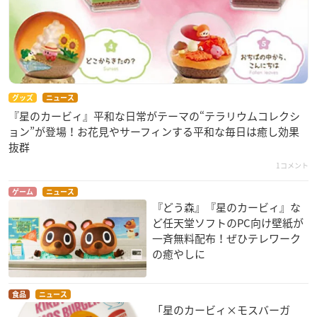
グッズ
ニュース
『星のカービィ』平和な日常がテーマの“テラリウムコレクシ
ョン”が登場！お花見やサーフィンする平和な毎日は癒し効果
抜群
1コメント
ゲーム
ニュース
『どう森』『星のカービィ』な
ど任天堂ソフトのPC向け壁紙が
一斉無料配布！ぜひテレワーク
の癒やしに
食品
ニュース
「星のカービィ×モスバーガ