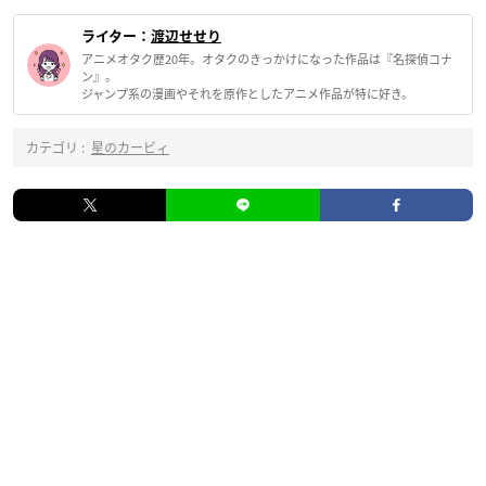
ライター：
渡辺せせり
アニメオタク歴20年。オタクのきっかけになった作品は『名探偵コナ
ン』。
ジャンプ系の漫画やそれを原作としたアニメ作品が特に好き。
カテゴリ :
星のカービィ