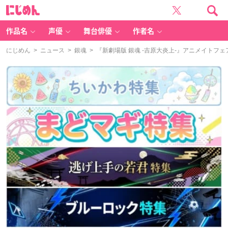
に
じ
め
ん
作品名
声優
舞台俳優
作者名
にじめん
>
ニュース
>
銀魂
> 『新劇場版 銀魂 -吉原大炎上-』アニメイト