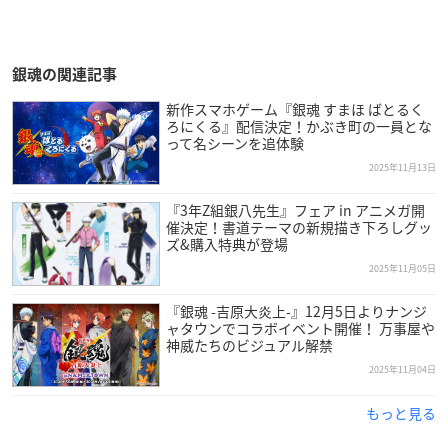
銀魂の関連記事
新作スマホゲーム『銀魂 すまほ ばとるく
ろにくる』配信決定！かぶき町の一員とな
って名シーンを追体験
2025年11月13日
『3年Z組銀八先生』フェア in アニメガ開
催決定！書道テーマの新規描き下ろしグッ
ズ&購入特典が登場
2025年11月05日
『銀魂 -吉原大炎上-』12月5日よりナンジ
ャタウンでコラボイベント開催！ 万事屋や
神威たちのビジュアル解禁
2025年11月04日
もっと見る