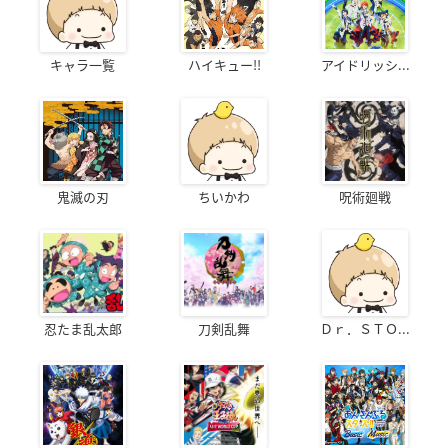
キャラ一覧
ハイキュー!!
アイドリッシ...
鬼滅の刃
ちいかわ
呪術廻戦
忍たま乱太郎
刀剣乱舞
Ｄｒ．ＳＴＯ...