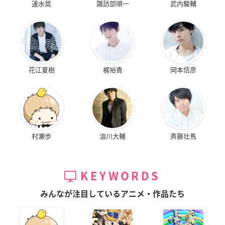
速水奨
諏訪部順一
武内駿輔
花江夏樹
梶裕貴
岡本信彦
村瀬歩
浪川大輔
斉藤壮馬
KEYWORDS
みんなが注目しているアニメ・作品たち