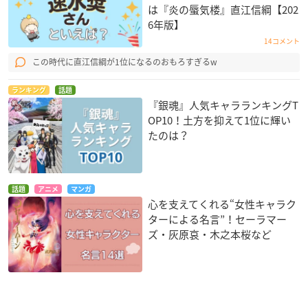
は『炎の蜃気楼』直江信綱【202
6年版】
14コメント
この時代に直江信綱が1位になるのおもろすぎるw
ランキング
話題
『銀魂』人気キャラランキングT
OP10！土方を抑えて1位に輝い
たのは？
話題
アニメ
マンガ
心を支えてくれる“女性キャラク
ターによる名言”！セーラマー
ズ・灰原哀・木之本桜など