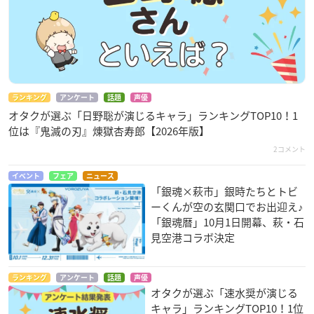
ランキング
アンケート
話題
声優
オタクが選ぶ「日野聡が演じるキャラ」ランキングTOP10！1
位は『鬼滅の刃』煉󠄁獄杏寿郎【2026年版】
2コメント
イベント
フェア
ニュース
「銀魂×萩市」銀時たちとトビ
ーくんが空の玄関口でお出迎え♪
「銀魂暦」10月1日開幕、萩・石
見空港コラボ決定
ランキング
アンケート
話題
声優
オタクが選ぶ「速水奨が演じる
キャラ」ランキングTOP10！1位