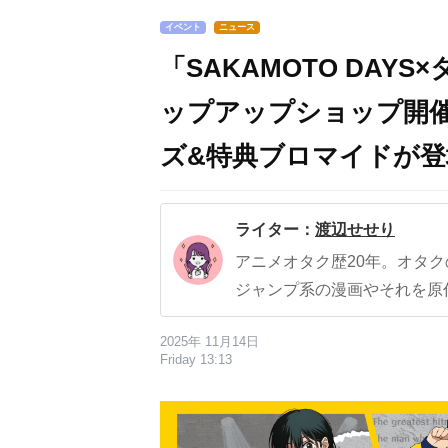
イベント
ニュース
「SAKAMOTO DAY
ップアップショップ開
ズ&特典ブロマイドが登
ライター：
渡辺せせり
アニメオタク歴20年。オタ
ジャンプ系の漫画やそれを原
2025年 11月14日
Friday 13:13