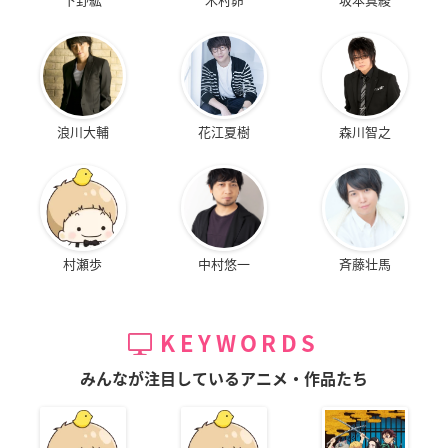
浪川大輔
花江夏樹
森川智之
村瀬歩
中村悠一
斉藤壮馬
KEYWORDS
みんなが注目しているアニメ・作品たち