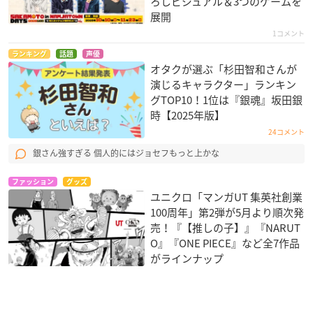
ろしビジュアル＆3つのゲームを
展開
1コメント
ランキング
話題
声優
オタクが選ぶ「杉田智和さんが
演じるキャラクター」ランキン
グTOP10！1位は『銀魂』坂田銀
時【2025年版】
24コメント
銀さん強すぎる 個人的にはジョセフもっと上かな
ファッション
グッズ
ユニクロ「マンガUT 集英社創業
100周年」第2弾が5月より順次発
売！『【推しの子】』『NARUT
O』『ONE PIECE』など全7作品
がラインナップ