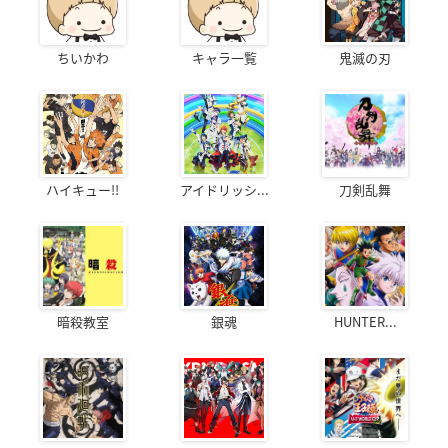
ちいかわ
キャラ一覧
鬼滅の刃
ハイキュー!!
アイドリッシ...
刀剣乱舞
暗殺教室
銀魂
HUNTER...