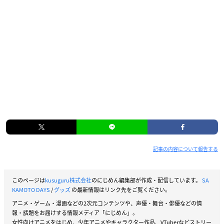
記事の内容について報告する
このページは
kusuguru株式会社
のにじめん編集部が作成・配信しています。
SA
KAMOTO DAYS
/
グッズ
の最新情報はリンク先をご覧ください。
アニメ・ゲーム・漫画などの2次元コンテンツや、声優・舞台・俳優などの情
報・話題をお届けする情報メディア「にじめん」。
女性向けアニメをはじめ、少年アニメやキャラクター作品、VTuberなどストリー