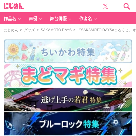
に
じ
め
ん
作品名
声優
舞台俳優
作者名
にじめん
>
グッズ
>
SAKAMOTO DAYS
> 「SAKAMOTO DAYS×まる