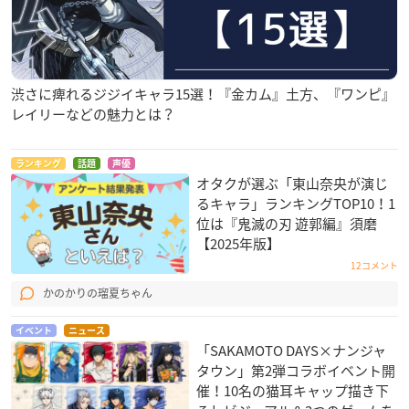
渋さに痺れるジジイキャラ15選！『金カム』土方、『ワンピ』
レイリーなどの魅力とは？
ランキング
話題
声優
オタクが選ぶ「東山奈央が演じ
るキャラ」ランキングTOP10！1
位は『鬼滅の刃 遊郭編』須磨
【2025年版】
12コメント
かのかりの瑠夏ちゃん
イベント
ニュース
「SAKAMOTO DAYS×ナンジャ
タウン」第2弾コラボイベント開
催！10名の猫耳キャップ描き下