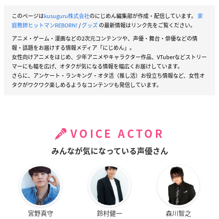
このページは
kusuguru株式会社
のにじめん編集部が作成・配信しています。
家
庭教師ヒットマンREBORN!
/
グッズ
の最新情報はリンク先をご覧ください。
アニメ・ゲーム・漫画などの2次元コンテンツや、声優・舞台・俳優などの情
報・話題をお届けする情報メディア「にじめん」。
女性向けアニメをはじめ、少年アニメやキャラクター作品、VTuberなどストリー
マーにも幅を広げ、オタクが気になる情報を幅広くお届けしています。
さらに、アンケート・ランキング・オタ活（推し活）お役立ち情報など、女性オ
タクがワクワク楽しめるようなコンテンツも発信しています。
VOICE ACTOR
みんなが気になっている声優さん
宮野真守
鈴村健一
森川智之