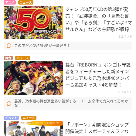
アニメ
ニュース
ジャンプ50周年CDの第3弾が発
売！『武装錬金』の「真赤な誓
い」や『るろ剣』『すごいよ!!マ
サルさん』などの主題歌が収録
3コメント
この中だとOVERLAPが一番好き！
舞台
ニュース
舞台『REBORN!』ボンゴレ守護
者をフィーチャーした新メイン
ビジュアル＆元乃木坂46メンバ
ーら追加キャスト4名解禁！
9コメント
最近、乃木坂の舞台進出多い気がする… チーム全体で力入れてるのか
な
イベント
ニュース
「リボーン」期間限定ショップ
開催決定！スポーティ＆ラフな