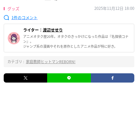
2025年11月12日 18:00
グッズ
1
ライター：
渡辺せせり
アニメオタク歴20年。オタクのきっかけになった作品は『名探偵コナ
ン』。
ジャンプ系の漫画やそれを原作としたアニメ作品が特に好き。
カテゴリ :
家庭教師ヒットマンREBORN!