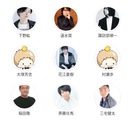
下野紘
速水奨
諏訪部順一
大塚芳忠
花江夏樹
村瀬歩
稲田徹
斉藤壮馬
三宅健太