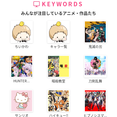
KEYWORDS
みんなが注目しているアニメ・作品たち
ちいかわ
キャラ一覧
鬼滅の刃
HUNTER...
暗殺教室
刀剣乱舞
サンリオ
ハイキュー!!
ヒプノシスマ...