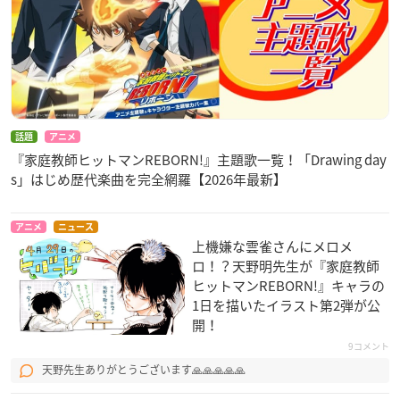
話題
アニメ
『家庭教師ヒットマンREBORN!』主題歌一覧！「Drawing day
s」はじめ歴代楽曲を完全網羅【2026年最新】
アニメ
ニュース
上機嫌な雲雀さんにメロメ
ロ！？天野明先生​が『家庭教師
ヒットマンREBORN!』キャラの
1日を描いたイラスト第2弾が公
開！
9コメント
天野先生ありがとうございます🙏🙏🙏🙏🙏