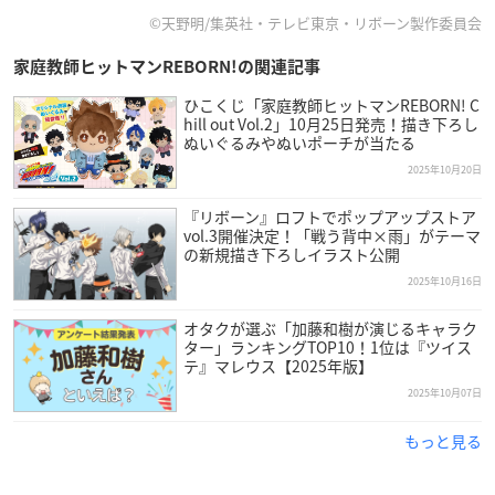
©天野明/集英社・テレビ東京・リボーン製作委員会
家庭教師ヒットマンREBORN!の関連記事
ひこくじ「家庭教師ヒットマンREBORN! C
hill out Vol.2」10月25日発売！描き下ろし
ぬいぐるみやぬいポーチが当たる
2025年10月20日
『リボーン』ロフトでポップアップストア
vol.3開催決定！「戦う背中×雨」がテーマ
の新規描き下ろしイラスト公開
2025年10月16日
オタクが選ぶ「加藤和樹が演じるキャラク
ター」ランキングTOP10！1位は『ツイス
テ』マレウス【2025年版】
2025年10月07日
もっと見る