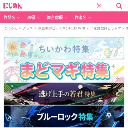
に
じ
め
ん
作品名
声優
舞台俳優
作者名
にじめん
>
グッズ
>
家庭教師ヒットマンREBORN!
> 『家庭教師ヒットマンR