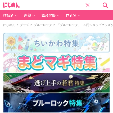
に
じ
め
ん
作品名
声優
舞台俳優
作者名
にじめん
>
グッズ
>
ブルーロック
> 『ブルーロック』100円ショップグッズ