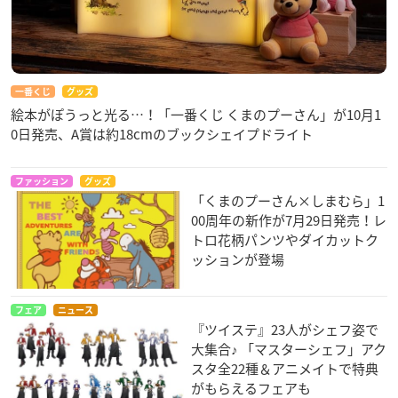
一番くじ
グッズ
絵本がぽうっと光る…！「一番くじ くまのプーさん」が10月1
0日発売、A賞は約18cmのブックシェイプドライト
ファッション
グッズ
「くまのプーさん×しまむら」1
00周年の新作が7月29日発売！レ
トロ花柄パンツやダイカットク
ッションが登場
フェア
ニュース
『ツイステ』23人がシェフ姿で
大集合♪ 「マスターシェフ」アク
スタ全22種＆アニメイトで特典
がもらえるフェアも