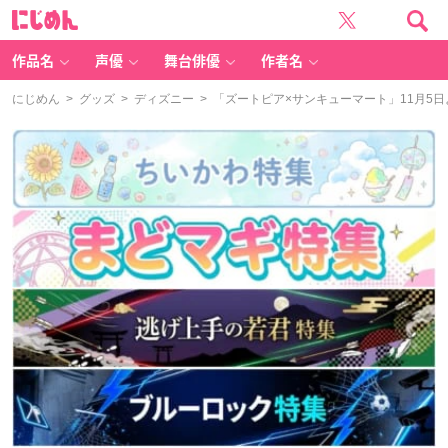
に
じ
め
ん
作品名
声優
舞台俳優
作者名
にじめん
>
グッズ
>
ディズニー
> 「ズートピア×サンキューマート」11月5