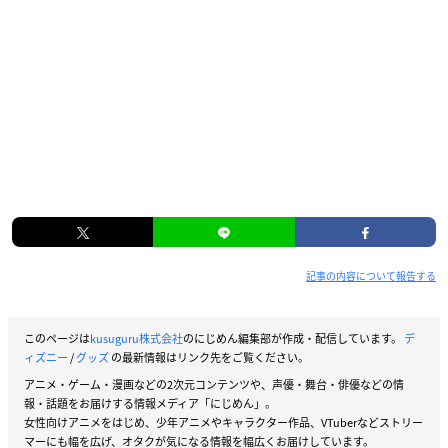
記事の内容について報告する
このページは
kusuguru株式会社
のにじめん編集部が作成・配信しています。
デ
ィズニー
/
グッズ
の最新情報はリンク先をご覧ください。
アニメ・ゲーム・漫画などの2次元コンテンツや、声優・舞台・俳優などの情
報・話題をお届けする情報メディア「にじめん」。
女性向けアニメをはじめ、少年アニメやキャラクター作品、VTuberなどストリー
マーにも幅を広げ、オタクが気になる情報を幅広くお届けしています。