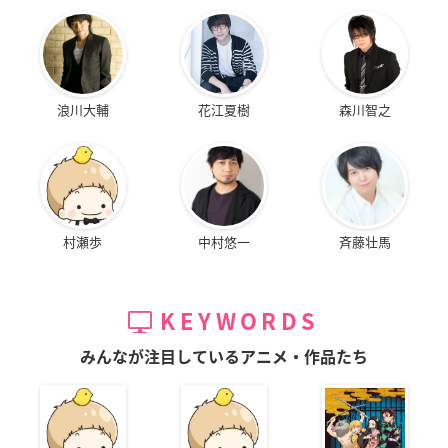
浪川大輔
花江夏樹
森川智之
村瀬歩
中村悠一
斉藤壮馬
KEYWORDS
みんなが注目しているアニメ・作品たち