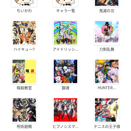
ちいかわ
キャラ一覧
鬼滅の刃
ハイキュー!!
アイドリッシ...
刀剣乱舞
暗殺教室
銀魂
HUNTER...
呪術廻戦
ヒプノシスマ...
テニスの王子様