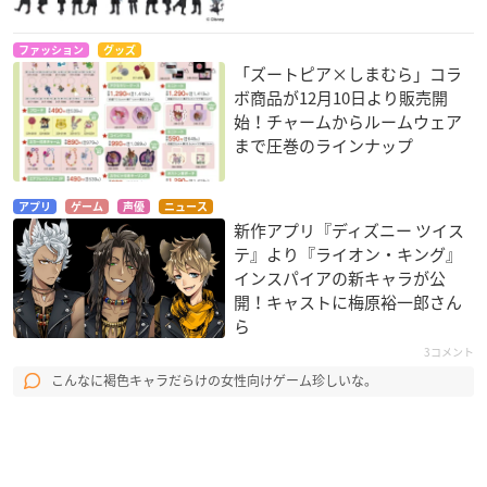
ファッション
グッズ
「ズートピア×しまむら」コラ
ボ商品が12月10日より販売開
始！チャームからルームウェア
まで圧巻のラインナップ
アプリ
ゲーム
声優
ニュース
新作アプリ『ディズニー ツイス
テ』より『ライオン・キング』
インスパイアの新キャラが公
開！キャストに梅原裕一郎さん
ら
3コメント
こんなに褐色キャラだらけの女性向けゲーム珍しいな。