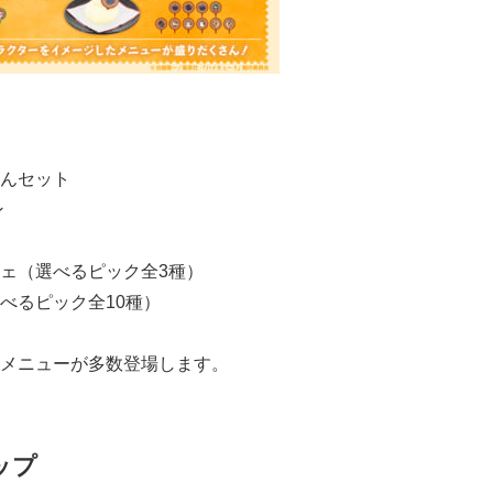
んセット
ン
ェ（選べるピック全3種）
べるピック全10種）
メニューが多数登場します。
ップ