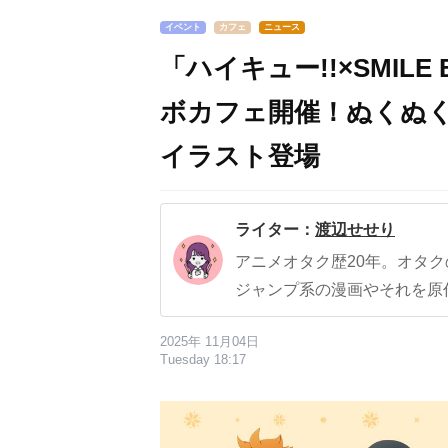
イベント
カフェ
ニュース
「ハイキュー!!×SMILE 
ボカフェ開催！ぬくぬ
イラスト登場
ライター：
渡辺せせり
アニメオタク歴20年。オタ
ジャンプ系の漫画やそれを原
2025年 11月04日
Tuesday 18:17