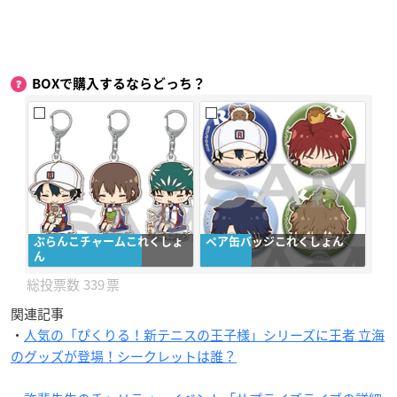
BOXで購入するならどっち？
ぶらんこチャームこれくしょ
ペア缶バッジこれくしょん
ん
339
関連記事
・
人気の「ぴくりる！新テニスの王子様」シリーズに王者 立海
のグッズが登場！シークレットは誰？