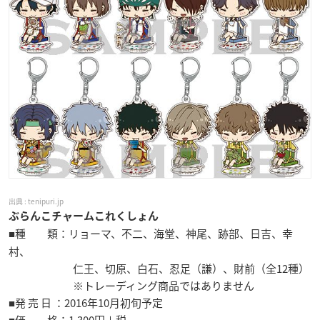
tenipuri.jp
ぶらんこチャームこれくしょん
■種 類：リョーマ、不二、海堂、神尾、跡部、日吉、幸
村、
仁王、切原、白石、忍足（謙）、財前（全12種）
※トレーディング商品ではありません
■発 売 日 ：2016年10月初旬予定
■価 格：1,300円＋税