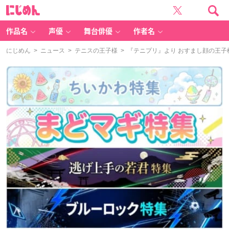
に
じ
め
ん
作品名
声優
舞台俳優
作者名
にじめん
>
ニュース
>
テニスの王子様
> 『テニプリ』より おすまし顔の王