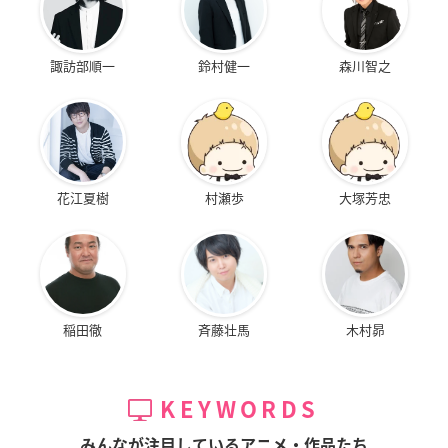
諏訪部順一
鈴村健一
森川智之
花江夏樹
村瀬歩
大塚芳忠
稲田徹
斉藤壮馬
木村昴
KEYWORDS
みんなが注目しているアニメ・作品たち