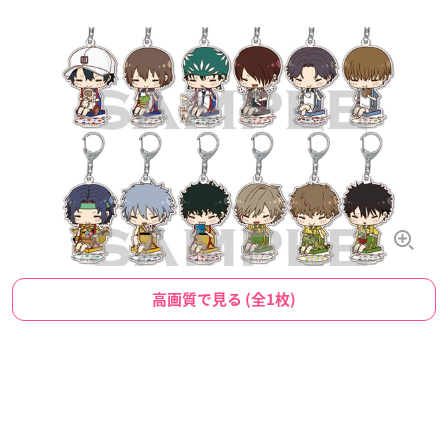
高画質で見る (全1枚)