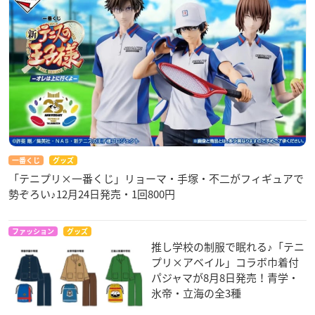
一番くじ
グッズ
「テニプリ×一番くじ」リョーマ・手塚・不二がフィギュアで
勢ぞろい♪12月24日発売・1回800円
ファッション
グッズ
推し学校の制服で眠れる♪「テニ
プリ×アベイル」コラボ巾着付
パジャマが8月8日発売！青学・
氷帝・立海の全3種