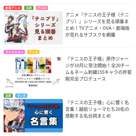
劇場アニメ
話題
アニメ
アニメ『テニスの王子様（テニ
プリ）』シリーズを見る順番ま
とめ！TVアニメ・OVA・劇場版
が見れるサブスクを網羅
ファッション
グッズ
『テニスの王子様』原作ジャー
ジが10月に受注開始！全20チー
ム＆ネーム刺繍155キャラの許斐
剛完全プロデュース
話題
マンガ
『テニスの王子様』心に響く名
言集！越前リョーマたち20名の
感動する名台詞まとめ