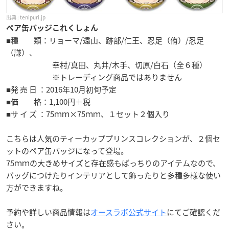
tenipuri.jp
ペア缶バッジこれくしょん
■種 類：リョーマ/遠山、跡部/仁王、忍足（侑）/忍足
（謙）、
幸村/真田、丸井/木手、切原/白石（全６種）
※トレーディング商品ではありません
■発 売 日 ：2016年10月初旬予定
■価 格：1,100円＋税
■サ イ ズ ：75ｍｍ×75ｍｍ、１セット２個入り
こちらは人気のティーカッププリンスコレクションが、２個セ
ットのペア缶バッジになって登場。
75ｍｍの大きめサイズと存在感もばっちりのアイテムなので、
バッグにつけたりインテリアとして飾ったりと多種多様な使い
方ができますね。
予約や詳しい商品情報は
オースラボ公式サイト
にてご確認くだ
さい。