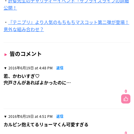
・
許斐先生のチャリティーイベント「サプライズライブの詳細
公開！
・
『テニプリ』より人気のもちもちマスコット第二弾が登場！
意外な組み合わせ？
皆のコメント
2016年6月19日 at 4:48 PM
返信
若、かわいすぎ♡
宍戸さんがあればよかったのに…
0
2016年6月19日 at 4:51 PM
返信
カルピン抱えてるリョーマくん可愛すぎる
0