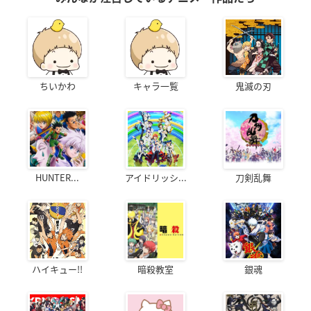
ちいかわ
キャラ一覧
鬼滅の刃
HUNTER...
アイドリッシ...
刀剣乱舞
ハイキュー!!
暗殺教室
銀魂