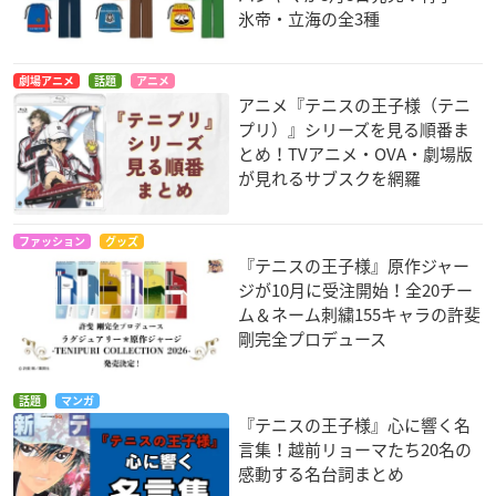
氷帝・立海の全3種
劇場アニメ
話題
アニメ
アニメ『テニスの王子様（テニ
プリ）』シリーズを見る順番ま
とめ！TVアニメ・OVA・劇場版
が見れるサブスクを網羅
ファッション
グッズ
『テニスの王子様』原作ジャー
ジが10月に受注開始！全20チー
ム＆ネーム刺繍155キャラの許斐
剛完全プロデュース
話題
マンガ
『テニスの王子様』心に響く名
言集！越前リョーマたち20名の
感動する名台詞まとめ