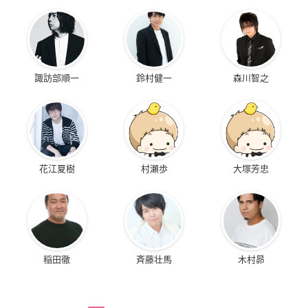
諏訪部順一
鈴村健一
森川智之
花江夏樹
村瀬歩
大塚芳忠
稲田徹
斉藤壮馬
木村昴