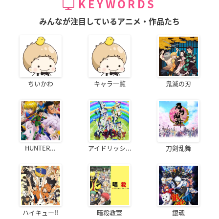
KEYWORDS
みんなが注目しているアニメ・作品たち
ちいかわ
キャラ一覧
鬼滅の刃
HUNTER...
アイドリッシ...
刀剣乱舞
ハイキュー!!
暗殺教室
銀魂