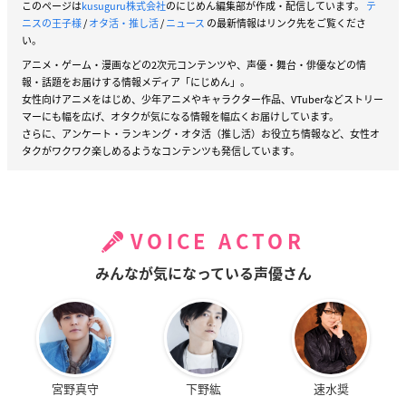
このページは
kusuguru株式会社
のにじめん編集部が作成・配信しています。
テ
ニスの王子様
/
オタ活・推し活
/
ニュース
の最新情報はリンク先をご覧くださ
い。
アニメ・ゲーム・漫画などの2次元コンテンツや、声優・舞台・俳優などの情
報・話題をお届けする情報メディア「にじめん」。
女性向けアニメをはじめ、少年アニメやキャラクター作品、VTuberなどストリー
マーにも幅を広げ、オタクが気になる情報を幅広くお届けしています。
さらに、アンケート・ランキング・オタ活（推し活）お役立ち情報など、女性オ
タクがワクワク楽しめるようなコンテンツも発信しています。
VOICE ACTOR
みんなが気になっている声優さん
宮野真守
下野紘
速水奨