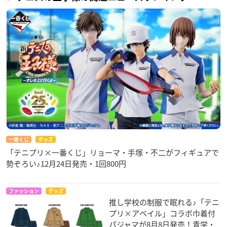
一番くじ
グッズ
「テニプリ×一番くじ」リョーマ・手塚・不二がフィギュアで
勢ぞろい♪12月24日発売・1回800円
ファッション
グッズ
推し学校の制服で眠れる♪「テニ
プリ×アベイル」コラボ巾着付
パジャマが8月8日発売！青学・