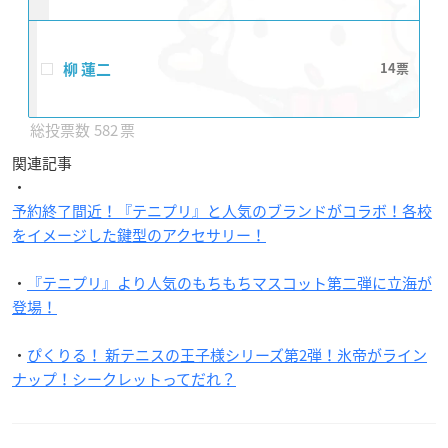
柳 蓮二
14
582
関連記事
・
予約終了間近！『テニプリ』と人気のブランドがコラボ！各校
をイメージした鍵型のアクセサリー！
・
『テニプリ』より人気のもちもちマスコット第二弾に立海が
登場！
・
ぴくりる！ 新テニスの王子様シリーズ第2弾！氷帝がライン
ナップ！シークレットってだれ？