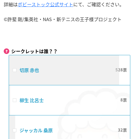
詳細は
ボビーストック公式サイト
にて、ご確認ください。
©許斐 剛/集英社・NAS・新テニスの王子様プロジェクト
シークレットは誰？？
切原 赤也
528
柳生 比呂士
8
ジャッカル 桑原
32