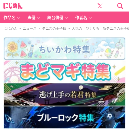
に
じ
め
ん
作品名
声優
舞台俳優
作者名
にじめん
>
ニュース
>
テニスの王子様
> 人気の「ぴくりる！新テニスの王子