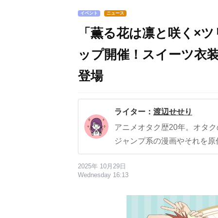
イベント
ニュース
「薫る花は凛と咲く×
ップ開催！スイーツ衣
登場
ライター：
渡辺せせり
アニメオタク歴20年。オタ
ジャンプ系の漫画やそれを原
2025年 10月29日
Wednesday 16:13