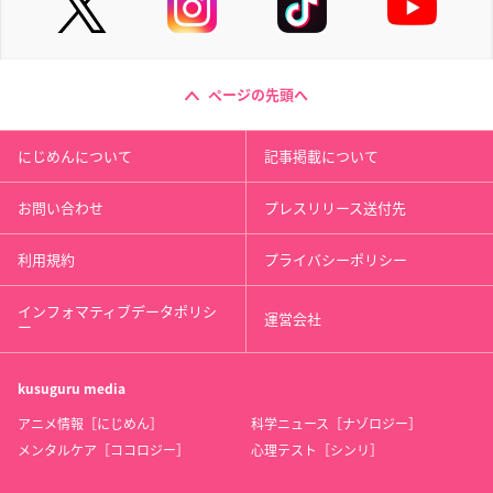
ページの先頭へ
にじめんについて
記事掲載について
お問い合わせ
プレスリリース送付先
利用規約
プライバシーポリシー
インフォマティブデータポリシ
運営会社
ー
kusuguru
media
アニメ情報［にじめん］
科学ニュース［ナゾロジー］
メンタルケア［ココロジー］
心理テスト［シンリ］