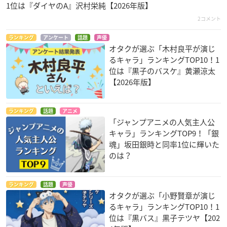
1位は『ダイヤのA』沢村栄純【2026年版】
2コメント
ランキング
アンケート
話題
声優
オタクが選ぶ「木村良平が演じ
るキャラ」ランキングTOP10！1
位は『黒子のバスケ』黄瀬涼太
【2026年版】
ランキング
話題
アニメ
「ジャンプアニメの人気主人公
キャラ」ランキングTOP9！「銀
魂」坂田銀時と同率1位に輝いた
のは？
ランキング
話題
声優
オタクが選ぶ「小野賢章が演じ
るキャラ」ランキングTOP10！1
位は『黒バス』黒子テツヤ【202