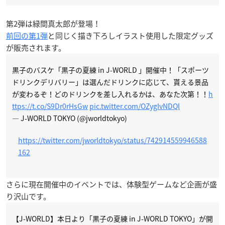
第2弾は緑間真太郎が登場！
前回の第1弾
と同じく描き下ろしイラスト使用した限定グッズ
が販売されます。
黒子のバスケ「黒子の夏練 in J-WORLD 」開催中！「スポーツ
ドリンクデリバリー」は選んだドリンクに応じて、貰える景品
が変わるぞ！どのドリンクを差し入れるかは、あなた次第！！
h
ttps://t.co/S9Dr0rHsGw
pic.twitter.com/OZygIvNDQl
— J-WORLD TOKYO (@jworldtokyo)
https://twitter.com/jworldtokyo/status/742914559946588
162
さらに現在開催中のイベントでは、体験型ゲームなど企画が盛
り沢山です。
【J-WORLD】本日より「黒子の夏練 in J-WORLD TOKYO」が開