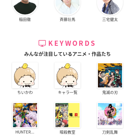
稲田徹
斉藤壮馬
三宅健太
KEYWORDS
みんなが注目しているアニメ・作品たち
ちいかわ
キャラ一覧
鬼滅の刃
HUNTER...
暗殺教室
刀剣乱舞