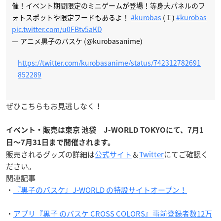
催！イベント期間限定のミニゲームが登場！等身大パネルのフ
ォトスポットや限定フードもあるよ！
#kurobas
(Ｉ)
#kurobas
pic.twitter.com/u0FBtv5aKD
— アニメ黒子のバスケ (@kurobasanime)
https://twitter.com/kurobasanime/status/742312782691
852289
ぜひこちらもお見逃しなく！
イベント・販売は東京 池袋 J-WORLD TOKYOにて、7月1
日〜7月31日まで開催されます。
販売されるグッズの詳細は
公式サイト
＆
Twitter
にてご確認く
ださい。
関連記事
・
『黒子のバスケ』J-WORLD の特設サイトオープン！
・
アプリ『黒子 のバスケ CROSS COLORS』事前登録者数12万