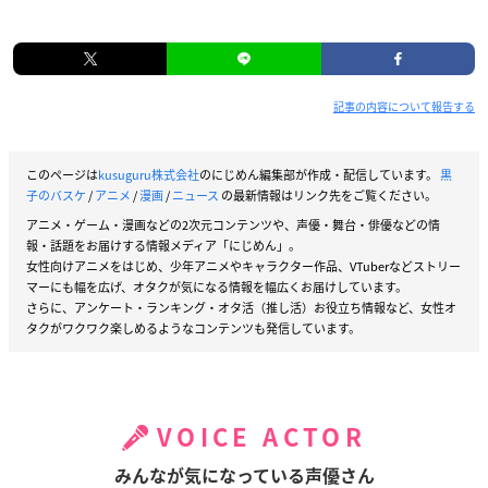
記事の内容について報告する
このページは
kusuguru株式会社
のにじめん編集部が作成・配信しています。
黒
子のバスケ
/
アニメ
/
漫画
/
ニュース
の最新情報はリンク先をご覧ください。
アニメ・ゲーム・漫画などの2次元コンテンツや、声優・舞台・俳優などの情
報・話題をお届けする情報メディア「にじめん」。
女性向けアニメをはじめ、少年アニメやキャラクター作品、VTuberなどストリー
マーにも幅を広げ、オタクが気になる情報を幅広くお届けしています。
さらに、アンケート・ランキング・オタ活（推し活）お役立ち情報など、女性オ
タクがワクワク楽しめるようなコンテンツも発信しています。
VOICE ACTOR
みんなが気になっている声優さん