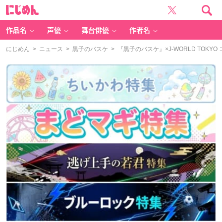
に
じ
め
ん
作品名
声優
舞台俳優
作者名
にじめん
>
ニュース
>
黒子のバスケ
> 『黒子のバスケ』×J-WORLD TOK