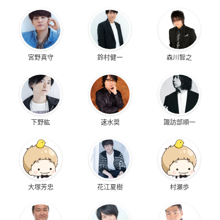
宮野真守
鈴村健一
森川智之
下野紘
速水奨
諏訪部順一
大塚芳忠
花江夏樹
村瀬歩