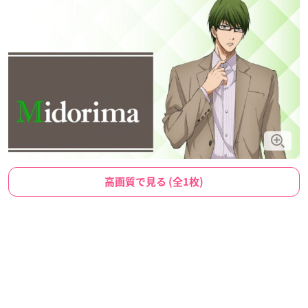
高画質で見る (全1枚)