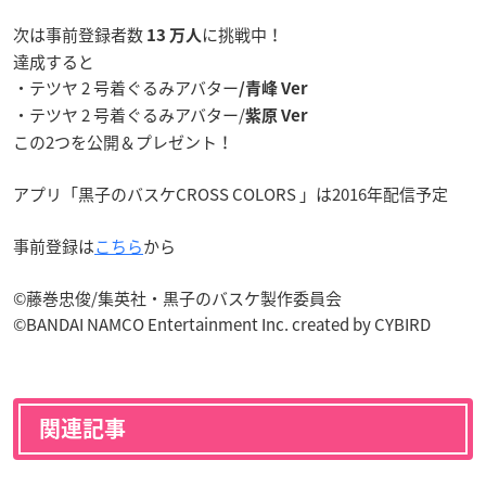
次は事前登録者数
に挑戦中！
13 万人
達成すると
・テツヤ 2 号着ぐるみアバター
/青峰 Ver
・テツヤ 2 号着ぐるみアバター/
紫原 Ver
この2つを公開＆プレゼント！
アプリ「黒子のバスケCROSS COLORS 」は2016年配信予定
事前登録は
こちら
から
©藤巻忠俊/集英社・黒子のバスケ製作委員会
©BANDAI NAMCO Entertainment Inc. created by CYBIRD
関連記事