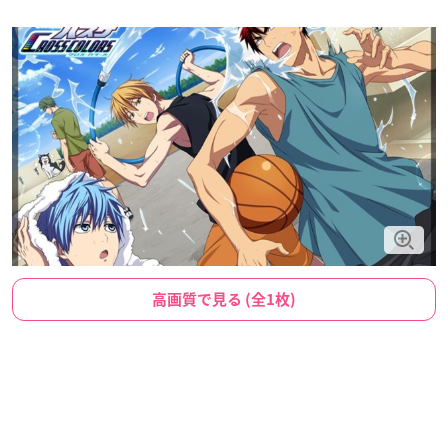
高画質で見る (全1枚)