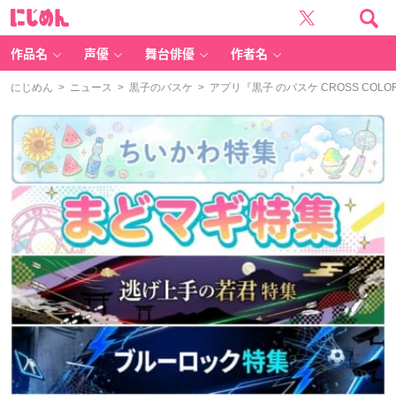
に
じ
め
ん
作品名
声優
舞台俳優
作者名
にじめん
>
ニュース
>
黒子のバスケ
> アプリ『黒子 のバスケ CROSS C