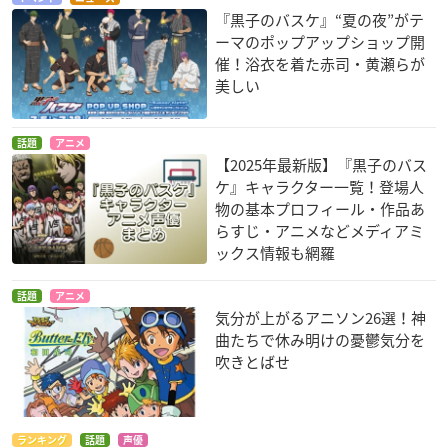
『黒子のバスケ』“夏の夜”がテ
ーマのポップアップショップ開
催！浴衣を着た赤司・黄瀬らが
美しい
話題
アニメ
【2025年最新版】『黒子のバス
ケ』キャラクター一覧！登場人
物の基本プロフィール・作品あ
らすじ・アニメなどメディアミ
ックス情報も網羅
話題
アニメ
気分が上がるアニソン26選！神
曲たちで休み明けの憂鬱気分を
吹きとばせ
ランキング
話題
声優