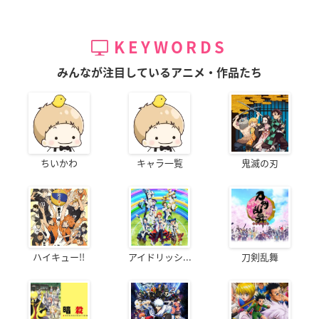
KEYWORDS
みんなが注目しているアニメ・作品たち
ちいかわ
キャラ一覧
鬼滅の刃
ハイキュー!!
アイドリッシ...
刀剣乱舞