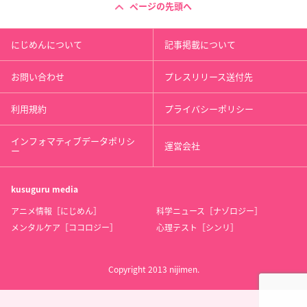
ページの先頭へ
にじめんについて
記事掲載について
お問い合わせ
プレスリリース送付先
利用規約
プライバシーポリシー
インフォマティブデータポリシ
運営会社
ー
kusuguru
media
アニメ情報［にじめん］
科学ニュース［ナゾロジー］
メンタルケア［ココロジー］
心理テスト［シンリ］
Copyright 2013 nijimen.