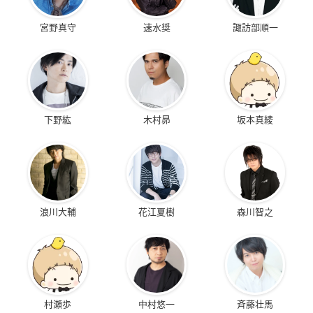
宮野真守
速水奨
諏訪部順一
下野紘
木村昴
坂本真綾
浪川大輔
花江夏樹
森川智之
村瀬歩
中村悠一
斉藤壮馬