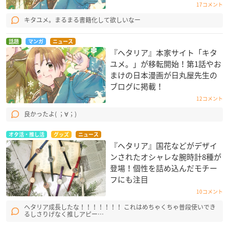
17コメント
キタユメ。まるまる書籍化して欲しいなー
話題
マンガ
ニュース
『ヘタリア』本家サイト「キタ
ユメ。」が移転開始！第1話やお
まけの日本漫画が日丸屋先生の
ブログに掲載！
12コメント
良かったよ( ；∀；)
オタ活・推し活
グッズ
ニュース
『ヘタリア』国花などがデザイ
ンされたオシャレな腕時計8種が
登場！個性を詰め込んだモチー
フにも注目
10コメント
ヘタリア成長したな！！！！！！！ これはめちゃくちゃ普段使いでき
るしさりげなく推しアピー…