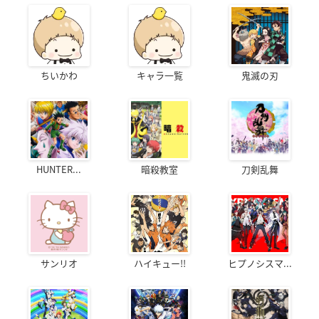
ちいかわ
キャラ一覧
鬼滅の刃
HUNTER...
暗殺教室
刀剣乱舞
サンリオ
ハイキュー!!
ヒプノシスマ...