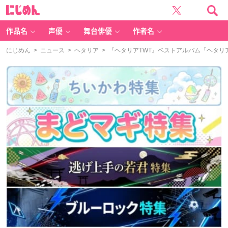
に
じ
め
ん
作品名
声優
舞台俳優
作者名
にじめん
>
ニュース
>
ヘタリア
> 『ヘタリアTWT』ベストアルバム「ヘタ