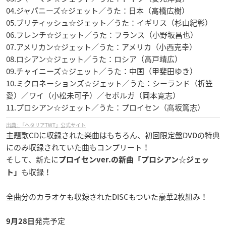
04.ジャパニーズ☆ジェット／うた：日本（高橋広樹）
05.ブリティッシュ☆ジェット／うた：イギリス（杉山紀彰）
06.フレンチ☆ジェット／うた：フランス（小野坂昌也）
07.アメリカン☆ジェット／うた：アメリカ（小西克幸）
08.ロシアン☆ジェット／うた：ロシア（高戸靖広）
09.チャイニーズ☆ジェット／うた：中国（甲斐田ゆき）
10.ミクロネーションズ☆ジェット／うた：シーランド（折笠
愛）／ワイ（小松未可子）／セボルガ（岡本寛志）
11.プロシアン☆ジェット／うた：プロイセン（髙坂篤志）
「ヘタリアTWT」公式サイト
主題歌CDに収録された楽曲はもちろん、初回限定盤DVDの特典
にのみ収録されていた曲もコンプリート！
そして、新たに
プロイセンver.の新曲「プロシアン☆ジェッ
も収録！
ト」
全曲分のカラオケも収録されたDISCもついた豪華2枚組み！
発売予定
9月28日