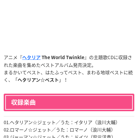
アニメ『
』の主題歌CDに収録さ
ヘタリア
The World Twinkle
れた楽曲を集めたベストアルバム発売決定。
まるかいてベスト、はたふってベスト、まわる地球ベストに続
く、「
」！
ヘタリアン☆ベスト
収録楽曲
01.ヘタリアン☆ジェット／うた：イタリア（浪川大輔）
02.ロマーノ☆ジェット／うた：ロマーノ（浪川大輔）
03.ジャーマン☆ジェット／うた：ドイツ（安元洋貴）