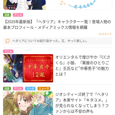
話題
アニメ
【2025年最新版】『ヘタリア』キャラクター一覧！登場人物の
基本プロフィール・メディアミックス情報を網羅
13コメント
ヘタリアについての紹介良かった。又、やって欲しい。
アニメ
オリエンタルで煌びやか『CCさ
くら』小狼、『薬屋のひとりご
と』壬氏など“中華男子”の魅力
とは？
話題
アニメ
マンガ
ニュース
ジオシティーズ終了で『ヘタリ
ア』本家サイト「キタユメ。」
が見られなくなってしまう？フ
ァンからは不安の声も