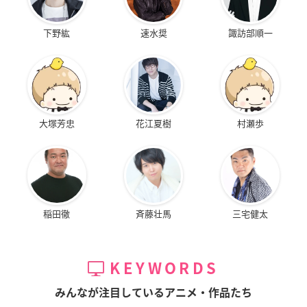
下野紘
速水奨
諏訪部順一
大塚芳忠
花江夏樹
村瀬歩
稲田徹
斉藤壮馬
三宅健太
KEYWORDS
みんなが注目しているアニメ・作品たち