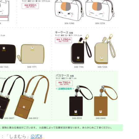
用：「しまむら」
公式X