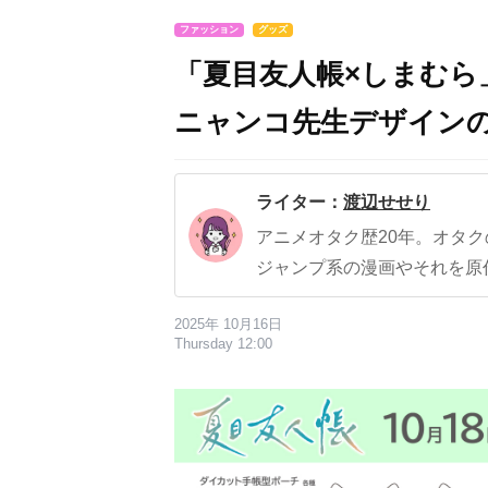
ファッション
グッズ
「夏目友人帳×しまむら
ニャンコ先生デザインの
ライター：
渡辺せせり
アニメオタク歴20年。オタ
ジャンプ系の漫画やそれを原
2025年 10月16日
Thursday 12:00