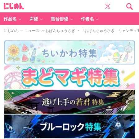
に
じ
め
ん
作品名
声優
舞台俳優
作者名
にじめん
>
ニュース
>
おぱんちゅうさぎ
> 「おぱんちゅうさぎ」キャンディ