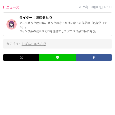
2025年10月09日 18:21
ニュース
ライター：
渡辺せせり
アニメオタク歴20年。オタクのきっかけになった作品は『名探偵コナ
ン』。
ジャンプ系の漫画やそれを原作としたアニメ作品が特に好き。
カテゴリ :
おぱんちゅうさぎ