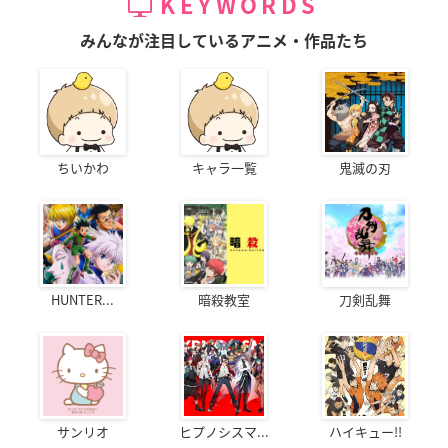
KEYWORDS
みんなが注目しているアニメ・作品たち
ちいかわ
キャラ一覧
鬼滅の刃
HUNTER...
暗殺教室
刀剣乱舞
サンリオ
ヒプノシスマ...
ハイキュー!!