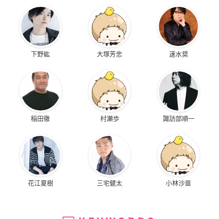
下野紘
大塚芳忠
速水奨
稲田徹
村瀬歩
諏訪部順一
花江夏樹
三宅健太
小林沙苗