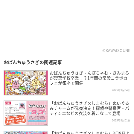
©︎KAWAISOUNI!
おぱんちゅうさぎの関連記事
おぱんちゅうさぎ・んぽちゃむ・きみまろ
が製菓学校卒業！？1年間の常設コラボカ
フェが銀座で開催
2025年9月04日
「おぱんちゅうさぎ×しまむら」ぬいぐる
みチャームが発売決定！探偵や警察官・パ
ティシエなどの衣装を着こなして登場
2025年9月01日
「おぱんちゅうさぎ×しまむら」8月9日よ