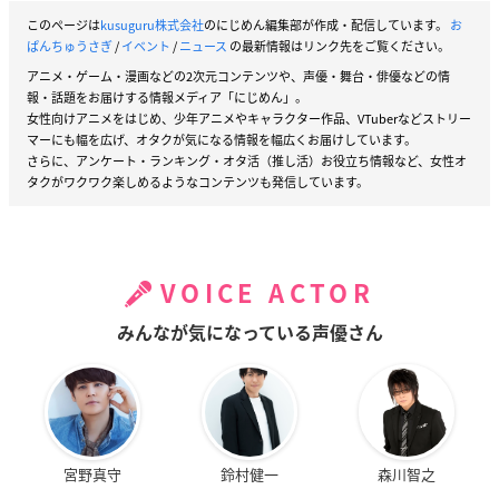
このページは
kusuguru株式会社
のにじめん編集部が作成・配信しています。
お
ぱんちゅうさぎ
/
イベント
/
ニュース
の最新情報はリンク先をご覧ください。
アニメ・ゲーム・漫画などの2次元コンテンツや、声優・舞台・俳優などの情
報・話題をお届けする情報メディア「にじめん」。
女性向けアニメをはじめ、少年アニメやキャラクター作品、VTuberなどストリー
マーにも幅を広げ、オタクが気になる情報を幅広くお届けしています。
さらに、アンケート・ランキング・オタ活（推し活）お役立ち情報など、女性オ
タクがワクワク楽しめるようなコンテンツも発信しています。
VOICE ACTOR
みんなが気になっている声優さん
宮野真守
鈴村健一
森川智之