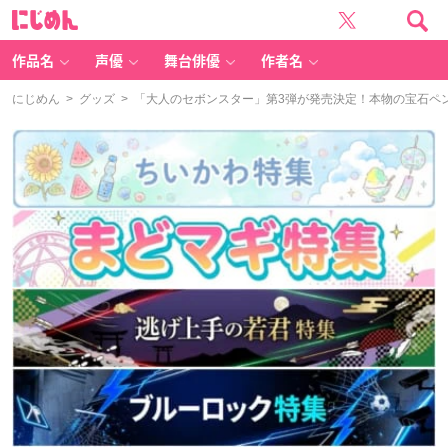
に
じ
め
ん
作品名
声優
舞台俳優
作者名
にじめん
>
グッズ
> 「大人のセボンスター」第3弾が発売決定！本物の宝石ペン