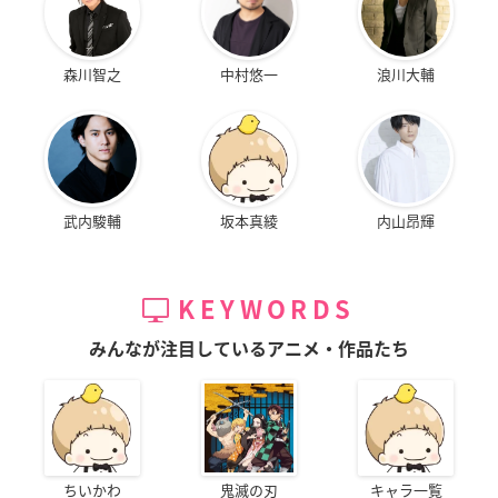
森川智之
中村悠一
浪川大輔
武内駿輔
坂本真綾
内山昂輝
KEYWORDS
みんなが注目しているアニメ・作品たち
ちいかわ
鬼滅の刃
キャラ一覧