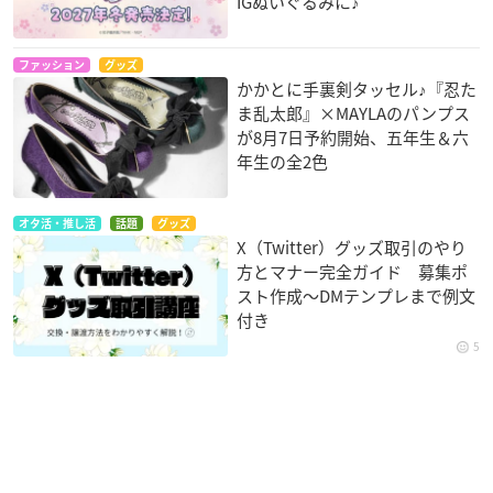
IGぬいぐるみに♪
ファッション
グッズ
かかとに手裏剣タッセル♪『忍た
ま乱太郎』×MAYLAのパンプス
が8月7日予約開始、五年生＆六
年生の全2色
オタ活・推し活
話題
グッズ
X（Twitter）グッズ取引のやり
方とマナー完全ガイド 募集ポ
スト作成〜DMテンプレまで例文
付き
5