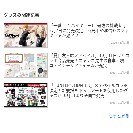
グッズの関連記事
「一番くじ ハイキュー!! -最強の挑戦者-」
2月7日に発売決定！宮兄弟や北信介のフィ
ギュアが激アツ
2026年1月21日
「夏目友人帳×アベイル」10月11日よりコ
ラボ商品発売！ニャンコ先生の食卓・寝
具・インテリアアイテムが充実
2025年10月06日
『HUNTER×HUNTER』×アベイルコラボ
決定！新規描き下ろしアートを使用したグ
ッズが10月11より全国で発売
2025年10月06日
もっと見る