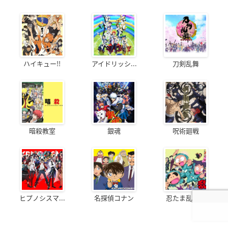
ハイキュー!!
アイドリッシ...
刀剣乱舞
暗殺教室
銀魂
呪術廻戦
ヒプノシスマ...
名探偵コナン
忍たま乱太郎