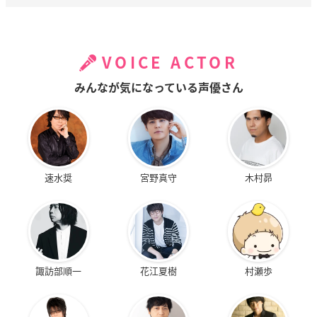
VOICE ACTOR
みんなが気になっている声優さん
速水奨
宮野真守
木村昴
諏訪部順一
花江夏樹
村瀬歩