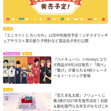
グッズ
「エニマイくじ ちいかわ」12月中旬発売予定！ジオラマフィギ
ュアやラスト賞の振り子時計など賞品名が先行公開
ファッション
グッズ
『ハイキュー!!』×Honeys コラ
ボ商品が8月19日発売！「飛べ」
「繋げ」が着られる4校トレーナ
ー＆トートバッグ登場
グッズ
『忍たま乱太郎』フリューくじ
第2弾が2027年冬発売決定！兵助
＆勘右衛門ら五年生がもちぴこB