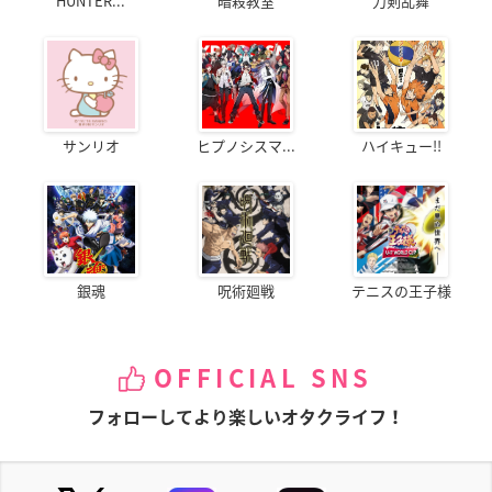
HUNTER...
暗殺教室
刀剣乱舞
サンリオ
ヒプノシスマ...
ハイキュー!!
銀魂
呪術廻戦
テニスの王子様
OFFICIAL SNS
フォローしてより楽しいオタクライフ！