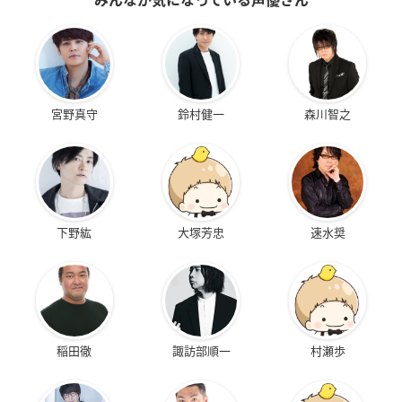
宮野真守
鈴村健一
森川智之
下野紘
大塚芳忠
速水奨
稲田徹
諏訪部順一
村瀬歩