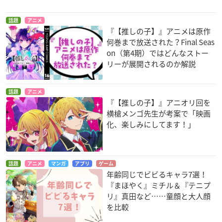
話題
アニメ
『【推しの子】』アニメは原作
何巻まで放送された？Final Seas
on（第4期）ではどんなストー
リーが展開されるのか解説
話題
アニメ
『【推しの子】』アニオリ回を
横槍メンゴ先生が考案で「映画
化、楽しみにしてます！」
話題
アニメ
マンガ
アプリ
ゲーム
年齢同じでビビるキャラ7選！
『まほやく』ミチル＆『テニプ
リ』真田など……童顔と大人顔
を比較