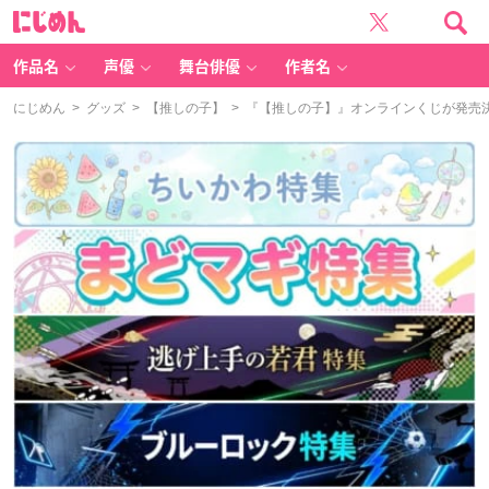
に
じ
め
ん
作品名
声優
舞台俳優
作者名
にじめん
>
グッズ
>
【推しの子】
> 『【推しの子】』オンラインくじが発売