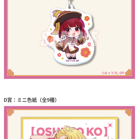
D賞：ミニ色紙（全9種）