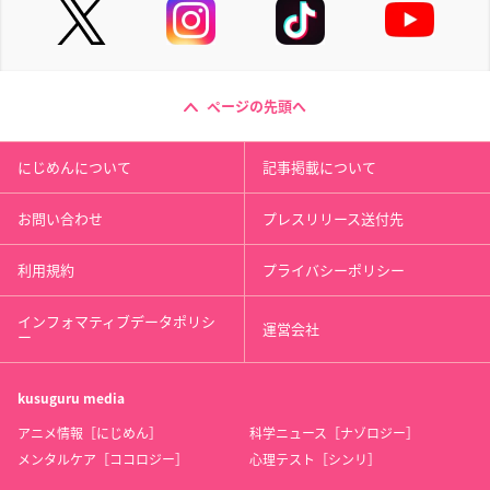
ページの先頭へ
にじめんについて
記事掲載について
お問い合わせ
プレスリリース送付先
利用規約
プライバシーポリシー
インフォマティブデータポリシ
運営会社
ー
kusuguru
media
アニメ情報［にじめん］
科学ニュース［ナゾロジー］
メンタルケア［ココロジー］
心理テスト［シンリ］