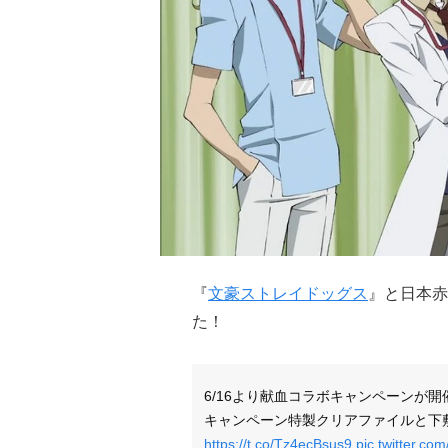
『
文豪ストレイドッグス
』と日本赤
た！
6/16より献血コラボキャンペーンが
キャンペーン特製クリアファイルと下
https://t.co/Tz4ecBsus9
pic.twitter.c