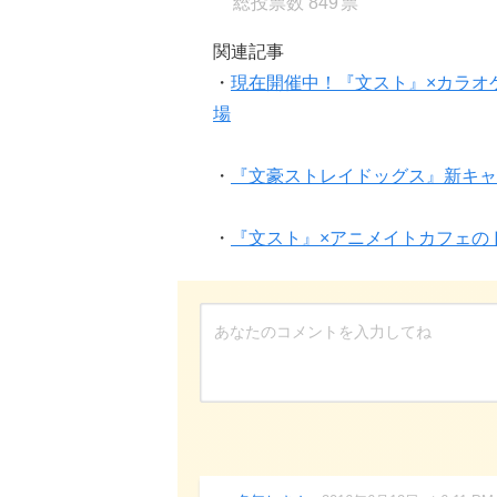
849
関連記事
・
現在開催中！『文スト』×カラオ
場
・
『文豪ストレイドッグス』新キャ
・
『文スト』×アニメイトカフェの