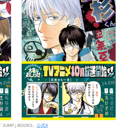
JUMP j BOOKS」
公式X