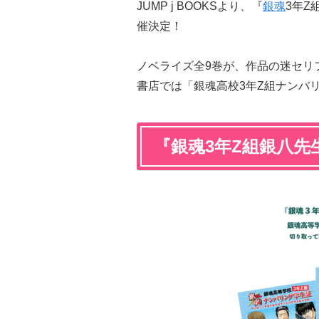
JUMP j BOOKSより、『
銀魂
3年Z
催決定！
ノベライズ全9巻が、作品の迷セリ
書店では「銀魂高校3年Z組ナンバ
『銀魂3年Z組銀八