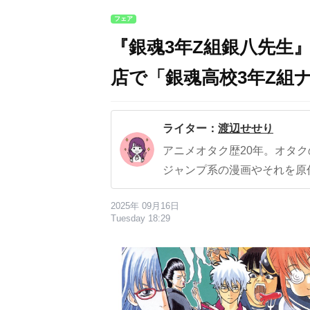
フェア
『銀魂3年Z組銀八先生
店で「銀魂高校3年Z組
ライター：
渡辺せせり
アニメオタク歴20年。オタ
ジャンプ系の漫画やそれを原
2025年 09月16日
Tuesday 18:29