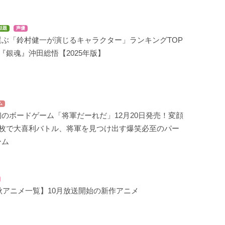
話題
声優
選ぶ「鈴村健一が演じるキャラクター」ランキングTOP
は『銀魂』沖田総悟【2025年版】
ム
のボードゲーム「将軍だーれだ」12月20日発売！変顔
8枚で大喜利バトル、将軍を見つけ出す爆笑必至のパー
ーム
年秋アニメ一覧】10月放送開始の新作アニメ