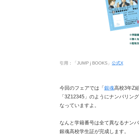
引用：「JUMP j BOOKS」
公式X
今回のフェアでは「
銀魂
高校3年Z
「3Z12345」のようにナンバリ
なっていますよ。
なんと学籍番号は全て異なるナンバ
銀魂高校学生証が完成します。