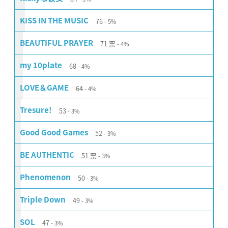
76
KISS IN THE MUSIC
5%
71
票
BEAUTIFUL PRAYER
4%
68
my 10plate
4%
64
LOVE＆GAME
4%
53
Tresure!
3%
52
Good Good Games
3%
51
票
BE AUTHENTIC
3%
50
Phenomenon
3%
49
Triple Down
3%
47
SOL
3%