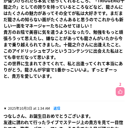
が傷つけられたら本気で怒ってくれるところ、「TRIGGERの十
龍之介」としての誇りを持っているところなどなど、龍さんに
はたくさんの魅力があってその全てが私は大好きです。まだま
だ龍さんの知らない面がたくさんあると思うのでこれからも新
しい一面をマネージャーたちにみせてほしい！
貴方のお陰で美容に気を遣うようになったり、勉強をもっと頑
張ろうって思えたし、嫌なことがあっても龍さんがいたから今
まで乗り越えられてきました。十龍之介さんに出逢えたこと、
このアイドリッシュセブンというコンテンツに出会えた私はと
ても幸せだなって思います。
この世界に生まれてきてくれて、私と出逢ってくれて本当にあ
りがとう。龍さんが宇宙で1番かっこいいよ。ずっとずーっ
と、貴方を愛しています。
2
2025年10月3日 at 1:34 AM
返信
つなしさん、お誕生日おめでとうございます。
友達に誘われて行ったライブでステージ上の貴方を見て一目惚