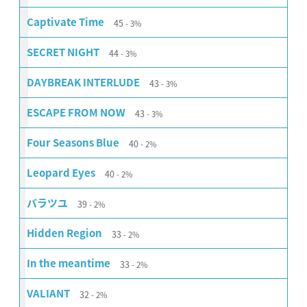
45
Captivate Time
3%
44
SECRET NIGHT
3%
43
DAYBREAK INTERLUDE
3%
43
ESCAPE FROM NOW
3%
40
Four Seasons Blue
2%
40
Leopard Eyes
2%
39
バラツユ
2%
33
Hidden Region
2%
33
In the meantime
2%
32
VALIANT
2%