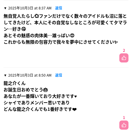
2025年10月3日 at 8:37 AM
返信
無自覚人たらし💞ファンだけでなく数々のアイドルも沼に落と
してきたけど、本人にその自覚なしなところが可愛くてタマラ
ン…好き🤤
あとその魅惑の肉体美…雄っぱい😍
これからも無限の包容力で我々を夢中にさせてください✨
2
2025年10月3日 at 8:50 AM
返信
龍之介くん
お誕生日おめでとう🎂
あなたが一番輝いており大好きです♥️
シャイでありメンバー思いであり
どんな龍之介くんでも1番好きです❤️
1