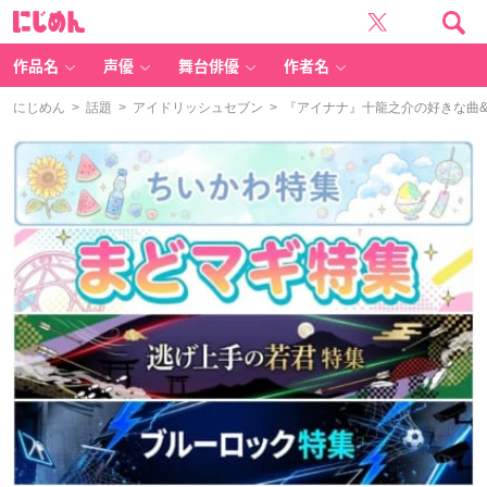
に
じ
め
ん
作品名
声優
舞台俳優
作者名
にじめん
>
話題
>
アイドリッシュセブン
> 『アイナナ』十龍之介の好きな曲&