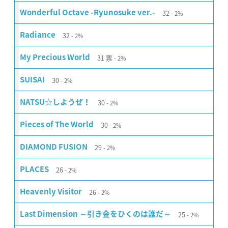
32
Wonderful Octave -Ryunosuke ver.-
2%
32
Radiance
2%
31
票
My Precious World
2%
30
SUISAI
2%
30
NATSU☆しようぜ！
2%
30
Pieces of The World
2%
29
DIAMOND FUSION
2%
26
PLACES
2%
26
Heavenly Visitor
2%
25
Last Dimension ～引き金をひくのは誰だ～
2%