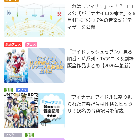
これは『アイナナ』…！？ ココ
ス公式が「ナナイロの幸せ」を8
月4日に予告♪ 7色の音楽記号テ
ィザーを公開
劇場アニメ
アニメ
『アイドリッシュセブン』見る
順番・時系列・TVアニメ＆劇場
版全作品まとめ【2026年最新】
話題
アプリ
『アイナナ』アイドルに割り振
られた音楽記号は性格とピッタ
リ！16名の音楽記号を解説
アンケート
話題