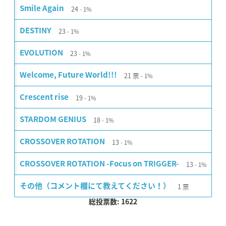
24
Smile Again
1%
23
DESTINY
1%
23
EVOLUTION
1%
21
票
Welcome, Future World!!!
1%
19
Crescent rise
1%
18
STARDOM GENIUS
1%
13
CROSSOVER ROTATION
1%
13
CROSSOVER ROTATION -Focus on TRIGGER-
1%
1
票
その他（コメント欄にて教えてください！）
総投票数: 1622