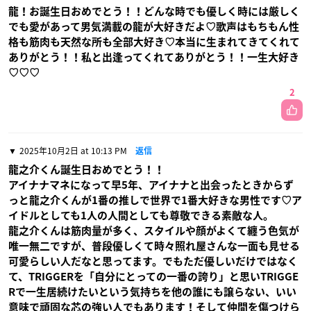
龍！お誕生日おめでとう！！どんな時でも優しく時には厳しく
でも愛があって男気満載の龍が大好きだよ♡歌声はもちもん性
格も筋肉も天然な所も全部大好き♡本当に生まれてきてくれて
ありがとう！！私と出逢ってくれてありがとう！！一生大好き
♡♡♡
2
2025年10月2日 at 10:13 PM
返信
龍之介くん誕生日おめでとう！！
アイナナマネになって早5年、アイナナと出会ったときからず
っと龍之介くんが1番の推しで世界で1番大好きな男性です♡ア
イドルとしても1人の人間としても尊敬できる素敵な人。
龍之介くんは筋肉量が多く、スタイルや顔がよくて纏う色気が
唯一無二ですが、普段優しくて時々照れ屋さんな一面も見せる
可愛らしい人だなと思ってます。でもただ優しいだけではなく
て、TRIGGERを「自分にとっての一番の誇り」と思いTRIGGE
Rで一生居続けたいという気持ちを他の誰にも譲らない、いい
意味で頑固な芯の強い人でもあります！そして仲間を傷つけら