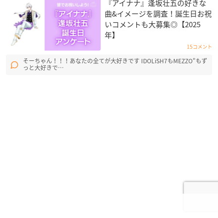
『アイナナ』逢坂壮五の好きな
曲&イメージを調査！誕生日お祝
いコメントも大募集◎【2025
年】
15コメント
そーちゃん！！！あなたの全てが大好きです IDOLiSH7もMEZZO"もず
っと大好きで…