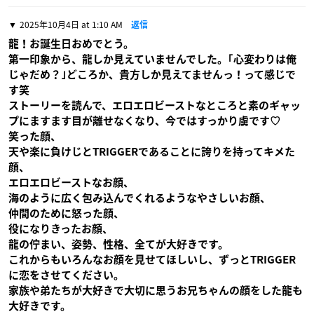
2025年10月4日 at 1:10 AM
返信
龍！お誕生日おめでとう。
第一印象から、龍しか見えていませんでした。｢心変わりは俺
じゃだめ？｣どころか、貴方しか見えてませんっ！って感じで
す笑
ストーリーを読んで、エロエロビーストなところと素のギャッ
プにますます目が離せなくなり、今ではすっかり虜です♡
笑った顔、
天や楽に負けじとTRIGGERであることに誇りを持ってキメた
顔、
エロエロビーストなお顔、
海のように広く包み込んでくれるようなやさしいお顔、
仲間のために怒った顔、
役になりきったお顔、
龍の佇まい、姿勢、性格、全てが大好きです。
これからもいろんなお顔を見せてほしいし、ずっとTRIGGER
に恋をさせてください。
家族や弟たちが大好きで大切に思うお兄ちゃんの顔をした龍も
大好きです。