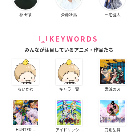
稲田徹
斉藤壮馬
三宅健太
KEYWORDS
みんなが注目しているアニメ・作品たち
ちいかわ
キャラ一覧
鬼滅の刃
HUNTER...
アイドリッシ...
刀剣乱舞