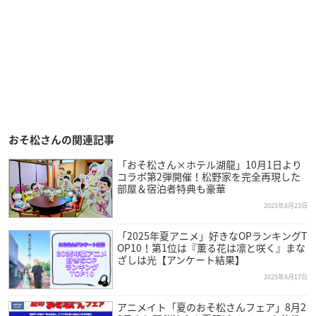
おそ松さんの関連記事
「おそ松さん×ホテル湖龍」10月1日より
コラボ第2弾開催！松野家を完全再現した
部屋＆宿泊者特典も豪華
2025年8月23日
「2025年夏アニメ」好きなOPランキングT
OP10！第1位は『薫る花は凛と咲く』まな
ざしは光【アンケート結果】
2025年8月17日
アニメイト「夏のおそ松さんフェア」8月2