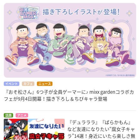
イベント
カフェ
ニュース
『おそ松さん』6つ子が全員ゲーマーに♪ mixx gardenコラボカ
フェが9月4日開幕！描き下ろし＆ちびキャラ登場
話題
アニメ
『デュラララ』『ばらかもん』
など友達になりたい“腐女子キャ
ラ”14選！身近にいたら楽しさ無