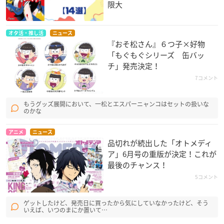
限大
オタ活・推し活
ニュース
『おそ松さん』６つ子×好物
「もぐもぐシリーズ 缶バッ
チ」発売決定！
7コメント
もうグッズ展開において、一松とエスパーニャンコはセットの扱いな
のかな
アニメ
ニュース
品切れが続出した「オトメディ
ア」6月号の重版が決定！これが
最後のチャンス！
5コメント
ゲットしたけど、発売日に買ったから気にしていなかったけど、そう
いえば、いつのまにか置いて…