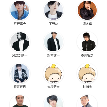
宮野真守
下野紘
速水奨
諏訪部順一
鈴村健一
森川智之
花江夏樹
大塚芳忠
村瀬歩