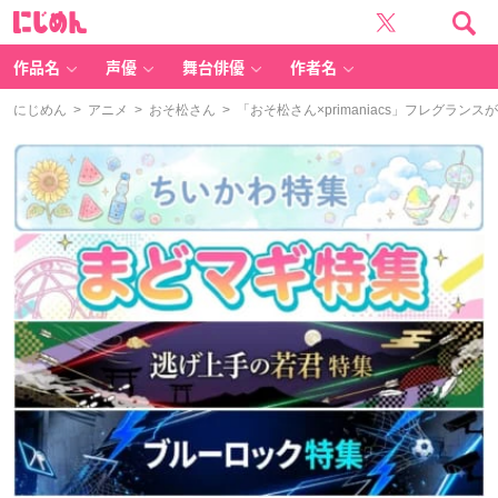
に
じ
め
ん
作品名
声優
舞台俳優
作者名
にじめん
>
アニメ
>
おそ松さん
> 「おそ松さん×primaniacs」フレグ