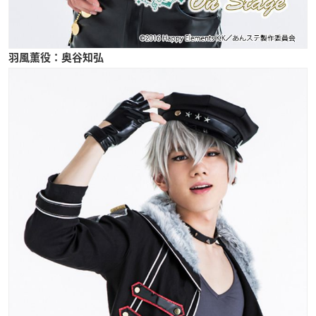
羽風薫役：奥谷知弘