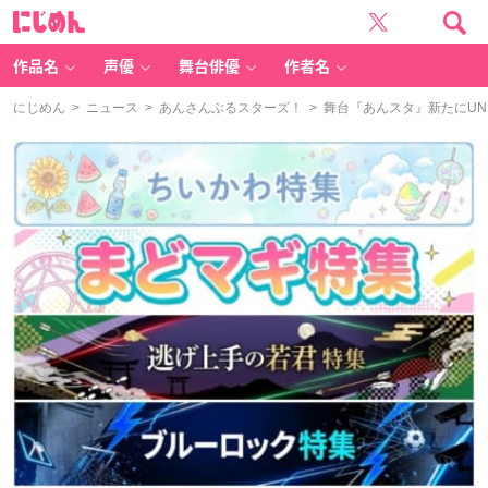
に
じ
め
ん
作品名
声優
舞台俳優
作者名
にじめん
>
ニュース
>
あんさんぶるスターズ！
> 舞台『あんスタ』新たにUND