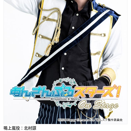
鳴上嵐役：北村諒