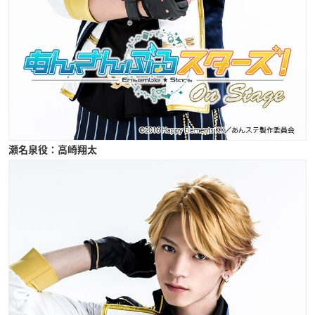
瀬名泉役：高崎翔太