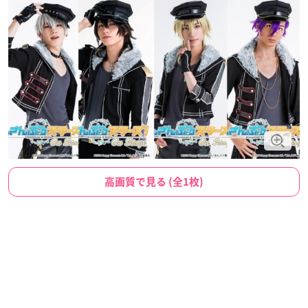
高画質で見る (全1枚)