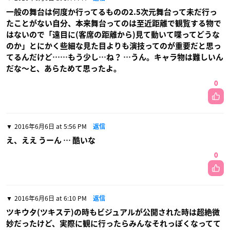
一般の舞台は何度か行ってるものの2.5次元舞台って未だ行っ
たことがない自分、本来舞台ってのは至近距離で観覧する物で
はないので「遠目に(客席の距離から)見て動いて喋ってどうな
のか」とにかく些細な見た目よりも演技ってのが重要だと思っ
てるんだけど……もう少し…ね？ …うん。キャラ物は難しいん
だな〜と、あらためて思ったよ。
0
2016年6月6日 at 5:56 PM
返信
え、ええ うーん … 酷いな
0
2016年6月6日 at 6:10 PM
返信
ツキウタ(ツキステ)の時もビジュアルが公開された時は超絶微
妙だったけど、実際に観に行ったらみんなそれっぽくなってて