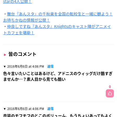
starの4人公開！
・
舞台『あんスタ』の千秋楽を全国の転校生と一緒に観よう！
お待ちかねの情報が公開！
・
仲良しですね『あんスタ』Knightsのキャスト陣がアニメイ
トカフェを堪能！
皆のコメント
2016年6月6日 at 4:06 PM
返信
色々言いたいことはあるけど、アドニスのウィッグだけ酷すぎ
ませんか…？素人目から見ても酷い
0
2016年6月6日 at 4:06 PM
返信
衣装のモフモフのとこのボリューム、もうちょいあってもよく