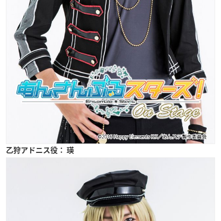
乙狩アドニス役： 瑛