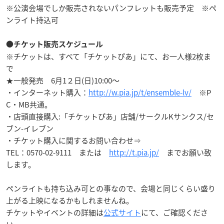
※公演会場でしか販売されないパンフレットも販売予定 ※ペ
ンライト持込可
●チケット販売スケジュール
※チケットは、すべて「チケットぴあ」にて、お一人様2枚ま
で
★一般発売 6月1２日(日)10:00～
・インターネット購入：
http://w.pia.jp/t/ensemble-lv/
※P
C・MB共通。
・店頭直接購入:「チケットぴあ」店舗/サークルKサンクス/セ
ブン-イレブン
・チケット購入に関するお問い合わせ⇒
TEL：0570-02-9111 または
http://t.pia.jp/
までお願い致
します。
ペンライトも持ち込み可との事なので、会場と同じくらい盛り
上がる上映になるかもしれませんね。
チケットやイベントの詳細は
公式サイト
にて、ご確認くださ