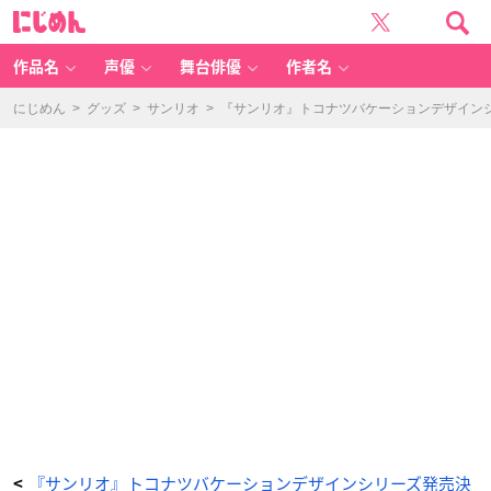
『サ
に
ン
じ
リ
め
オ』
ん
ト
コ
作品名
声優
舞台俳優
作者名
ナ
ツ
バ
ケ
にじめん
>
グッズ
>
サンリオ
>
『サンリオ』トコナツバケーションデザイン
ー
シ
ョ
ン
デ
ザ
イ
ン
シ
リ
ー
ズ
-
ア
ニ
メ
情
報
サ
イ
ト
に
じ
め
ん
『サンリオ』トコナツバケーションデザインシリーズ発売決
<