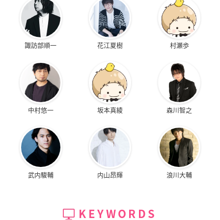
諏訪部順一
花江夏樹
村瀬歩
中村悠一
坂本真綾
森川智之
武内駿輔
内山昂輝
浪川大輔
KEYWORDS