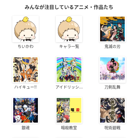
みんなが注目しているアニメ・作品たち
ちいかわ
キャラ一覧
鬼滅の刃
ハイキュー!!
アイドリッシ...
刀剣乱舞
銀魂
暗殺教室
呪術廻戦