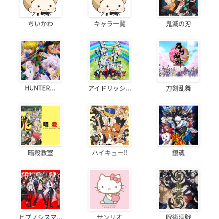
ちいかわ
キャラ一覧
鬼滅の刃
HUNTER...
アイドリッシ...
刀剣乱舞
暗殺教室
ハイキュー!!
銀魂
ヒプノシスマ...
サンリオ
呪術廻戦