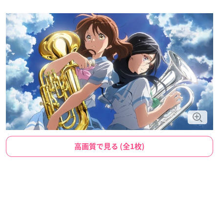
高画質で見る (全1枚)