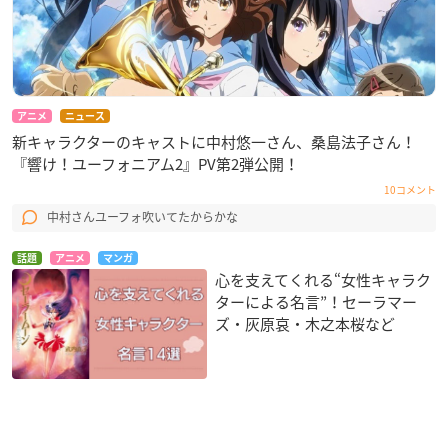
アニメ
ニュース
新キャラクターのキャストに中村悠一さん、桑島法子さん！
『響け！ユーフォニアム2』PV第2弾公開！
10コメント
中村さんユーフォ吹いてたからかな
話題
アニメ
マンガ
心を支えてくれる“女性キャラク
ターによる名言”！セーラマー
ズ・灰原哀・木之本桜など