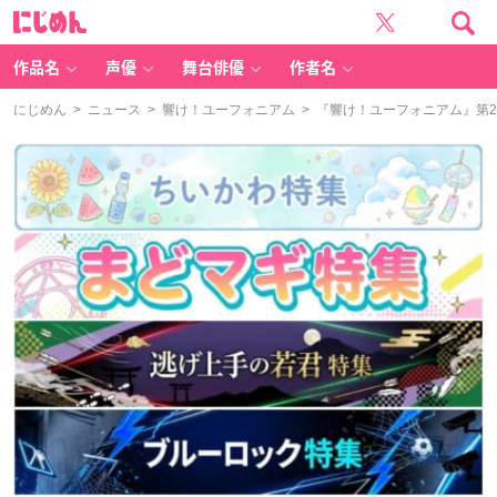
に
じ
め
ん
作品名
声優
舞台俳優
作者名
にじめん
>
ニュース
>
響け！ユーフォニアム
> 『響け！ユーフォニアム』第