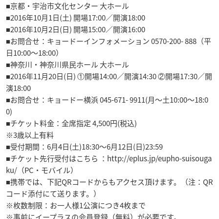
■京都・宇治市文化センター 大ホール
■2016年10月1日(土) 開場17:00／開演18:00
■2016年10月2日(日) 開場15:00／開演16:00
■お問合せ：キョードーインフォメーション 0570-200- 888（平
日10:00〜18:00）
■神奈川・神奈川県民ホール 大ホール
■2016年11月20日(日) ①開場14:00／開演14:30 ②開場17:30／開
演18:00
■お問合せ：キョードー横浜 045-671- 9911(月〜土10:00〜18:0
0)
■チケット料金：全席指定 4,500円(税込)
※3歳以上有料
■受付期間：6月4日(土)18:30～6月12日(日)23:59
■チケット先行受付はこちら ：http://eplus.jp/eupho-suisouga
ku/（PC・モバイル）
■携帯では、下記QRコードからもアクセス頂けます。（注：QR
コード添付にて送ります。）
※枚数制限：お一人様1公演につき4枚まで
※事前にイープラスの会員登録（無料）が必要です。