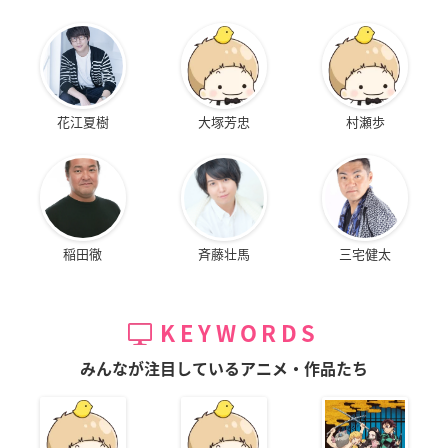
花江夏樹
大塚芳忠
村瀬歩
稲田徹
斉藤壮馬
三宅健太
KEYWORDS
みんなが注目しているアニメ・作品たち