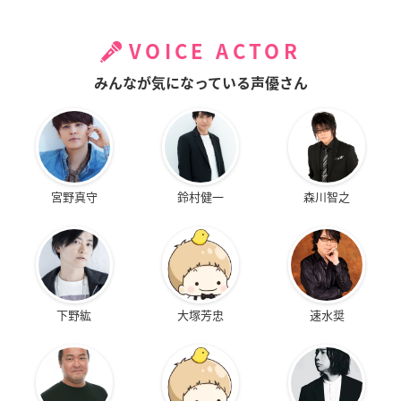
VOICE ACTOR
みんなが気になっている声優さん
宮野真守
鈴村健一
森川智之
下野紘
大塚芳忠
速水奨