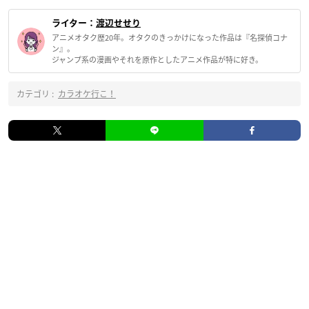
ライター：
渡辺せせり
アニメオタク歴20年。オタクのきっかけになった作品は『名探偵コナ
ン』。
ジャンプ系の漫画やそれを原作としたアニメ作品が特に好き。
カテゴリ :
カラオケ行こ！