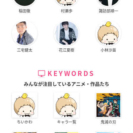
稲田徹
村瀬歩
諏訪部順一
三宅健太
花江夏樹
小林沙苗
KEYWORDS
みんなが注目しているアニメ・作品たち
ちいかわ
キャラ一覧
鬼滅の刃