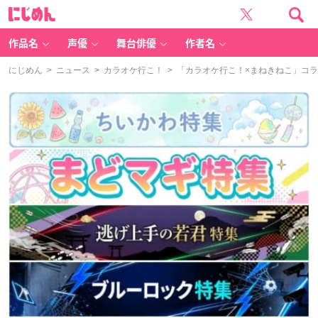
に
じ
め
ん
作品名
声優
舞台俳優
作者名
にじめん
>
ニュース
>
カラオケ行こ！
> 「カラオケ行こ！×まねきねこ」コ