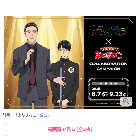
引用：「まねきねこ」
公式X
高画質で見る (全2枚)