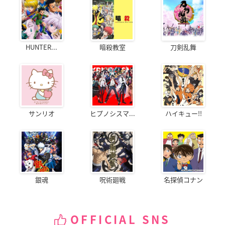
HUNTER...
暗殺教室
刀剣乱舞
サンリオ
ヒプノシスマ...
ハイキュー!!
銀魂
呪術廻戦
名探偵コナン
OFFICIAL SNS