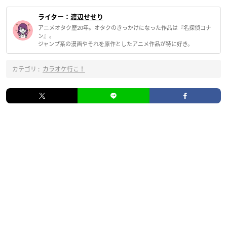
ライター：
渡辺せせり
アニメオタク歴20年。オタクのきっかけになった作品は『名探偵コナ
ン』。
ジャンプ系の漫画やそれを原作としたアニメ作品が特に好き。
カテゴリ :
カラオケ行こ！