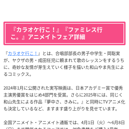
『カラオケ行こ！』『ファミレス行
こ。』アニメイトフェア詳細
『
カラオケ行こ！
』とは、合唱部部長の男子中学生・岡聡実
が、ヤクザの男・成田狂児に頼まれて歌のレッスンをするうち
に、奇妙な友情が芽生えていく様子を描いた和山やま先生によ
るコミックス。
2024年1月に公開された実写映画は、日本アカデミー賞で優秀
主演男優賞をはじめ4部門を受賞。さらに2025年には、同じく
和山先生による作品『夢中さ、きみに。』と同時にTVアニメ化
も決定しているなど、ますます盛り上がりを見せています。
全国アニメイト・アニメイト通販では、4月1日（火）～6月8日