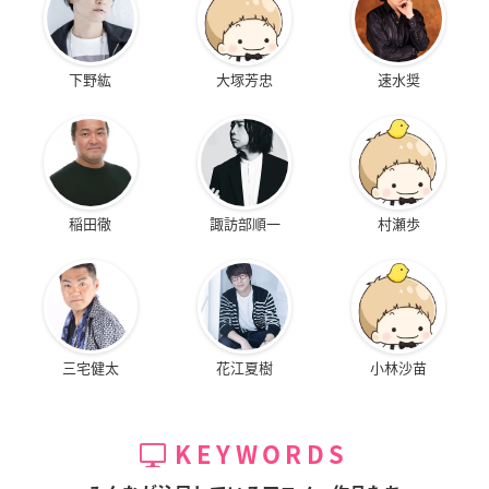
下野紘
大塚芳忠
速水奨
稲田徹
諏訪部順一
村瀬歩
三宅健太
花江夏樹
小林沙苗
KEYWORDS