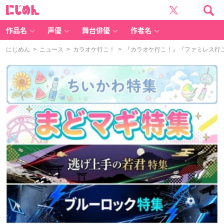
に
じ
め
ん
作品名
声優
舞台俳優
作者名
にじめん
>
ニュース
>
カラオケ行こ！
> 『カラオケ行こ！』『ファミレス行