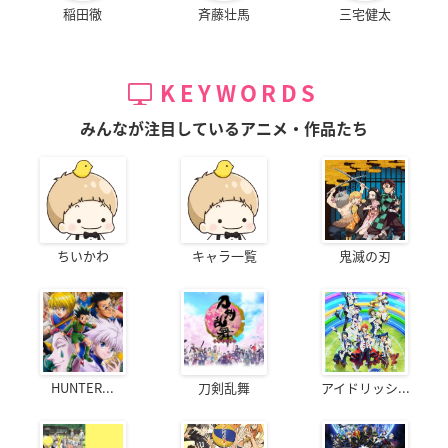
稲田徹
斉藤壮馬
三宅健太
KEYWORDS
みんなが注目しているアニメ・作品たち
ちいかわ
キャラ一覧
鬼滅の刃
HUNTER...
刀剣乱舞
アイドリッシ...