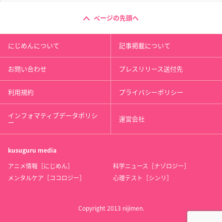
ページの先頭へ
にじめんについて
記事掲載について
お問い合わせ
プレスリリース送付先
利用規約
プライバシーポリシー
インフォマティブデータポリシ
運営会社
ー
kusuguru
media
アニメ情報［にじめん］
科学ニュース［ナゾロジー］
メンタルケア［ココロジー］
心理テスト［シンリ］
Copyright 2013 nijimen.