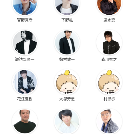
宮野真守
下野紘
速水奨
諏訪部順一
鈴村健一
森川智之
花江夏樹
大塚芳忠
村瀬歩