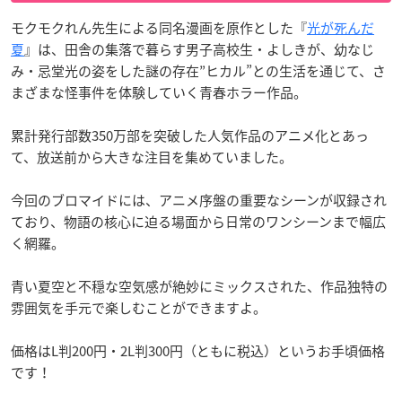
モクモクれん先生による同名漫画を原作とした『
光が死んだ
夏
』は、田舎の集落で暮らす男子高校生・よしきが、幼なじ
み・忌堂光の姿をした謎の存在”ヒカル”との生活を通じて、さ
まざまな怪事件を体験していく青春ホラー作品。
累計発行部数350万部を突破した人気作品のアニメ化とあっ
て、放送前から大きな注目を集めていました。
今回のブロマイドには、アニメ序盤の重要なシーンが収録され
ており、物語の核心に迫る場面から日常のワンシーンまで幅広
く網羅。
青い夏空と不穏な空気感が絶妙にミックスされた、作品独特の
雰囲気を手元で楽しむことができますよ。
価格はL判200円・2L判300円（ともに税込）というお手頃価格
です！