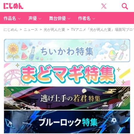
に
じ
め
ん
作品名
声優
舞台俳優
作者名
にじめん
>
ニュース
>
光が死んだ夏
> TVアニメ『光が死んだ夏』場面写ブロ