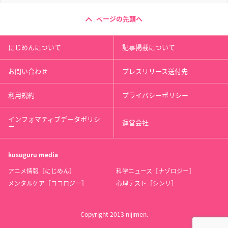
ページの先頭へ
にじめんについて
記事掲載について
お問い合わせ
プレスリリース送付先
利用規約
プライバシーポリシー
インフォマティブデータポリシ
運営会社
ー
kusuguru
media
アニメ情報［にじめん］
科学ニュース［ナゾロジー］
メンタルケア［ココロジー］
心理テスト［シンリ］
Copyright 2013 nijimen.