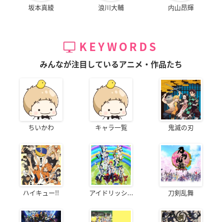
坂本真綾
浪川大輔
内山昂輝
KEYWORDS
みんなが注目しているアニメ・作品たち
ちいかわ
キャラ一覧
鬼滅の刃
ハイキュー!!
アイドリッシ...
刀剣乱舞