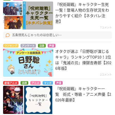
『呪術廻戦』キャラクター生死
一覧！登場人物の生存状況をわ
かりやすく紹介【ネタバレ注
意】
7コメント
五条悟死んじゃったのは😞悲しい⋯
ランキング
アンケート
話題
声優
オタクが選ぶ「日野聡が演じる
キャラ」ランキングTOP10！1位
は『鬼滅の刃』煉󠄁獄杏寿郎【202
6年版】
2コメント
劇場アニメ
話題
アニメ
マンガ
声優
『呪術廻戦』キャラクター一
覧 術式・等級・アニメ声優【2
026年最新】