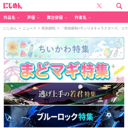
に
じ
め
ん
作品名
声優
舞台俳優
作者名
にじめん
>
ニュース
>
呪術廻戦
> 「呪術廻戦×サンリオキャラクターズ」コ