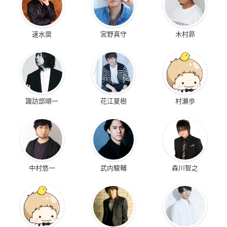
速水奨
宮野真守
木村昴
諏訪部順一
花江夏樹
村瀬歩
中村悠一
武内駿輔
森川智之