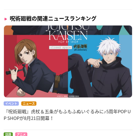
呪術廻戦の関連ニュースランキング
イベント
ニュース
『呪術廻戦』虎杖＆五条がもふもふぬいぐるみに♪5周年POP U
P SHOPが8月21日開幕！
話題
アニメ