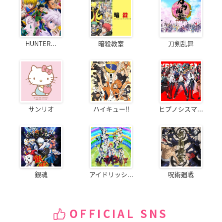
HUNTER...
暗殺教室
刀剣乱舞
サンリオ
ハイキュー!!
ヒプノシスマ...
銀魂
アイドリッシ...
呪術廻戦
OFFICIAL SNS