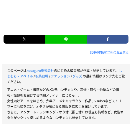
記事の内容について報告する
このページは
kusuguru株式会社
のにじめん編集部が作成・配信しています。
し
まむら・アベイル
/
呪術廻戦
/
ファッション
/
グッズ
の最新情報はリンク先をご覧
ください。
アニメ・ゲーム・漫画などの2次元コンテンツや、声優・舞台・俳優などの情
報・話題をお届けする情報メディア「にじめん」。
女性向けアニメをはじめ、少年アニメやキャラクター作品、VTuberなどストリー
マーにも幅を広げ、オタクが気になる情報を幅広くお届けしています。
さらに、アンケート・ランキング・オタ活（推し活）お役立ち情報など、女性オ
タクがワクワク楽しめるようなコンテンツも発信しています。