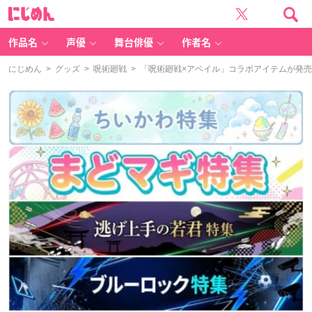
に
じ
め
ん
作品名
声優
舞台俳優
作者名
にじめん
>
グッズ
>
呪術廻戦
> 「呪術廻戦×アベイル」コラボアイテムが発