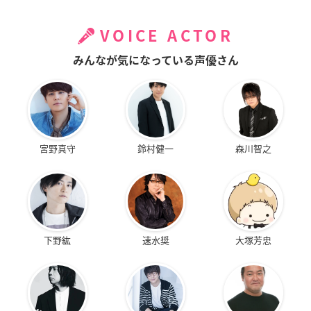
VOICE ACTOR
みんなが気になっている声優さん
宮野真守
鈴村健一
森川智之
下野紘
速水奨
大塚芳忠