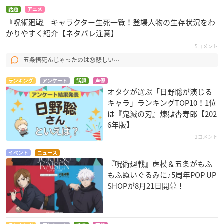
話題
アニメ
『呪術廻戦』キャラクター生死一覧！登場人物の生存状況をわ
かりやすく紹介【ネタバレ注意】
5コメント
五条悟死んじゃったのは😞悲しい⋯
ランキング
アンケート
話題
声優
オタクが選ぶ「日野聡が演じる
キャラ」ランキングTOP10！1位
は『鬼滅の刃』煉󠄁獄杏寿郎【202
6年版】
2コメント
イベント
ニュース
『呪術廻戦』虎杖＆五条がもふ
もふぬいぐるみに♪5周年POP UP
SHOPが8月21日開幕！