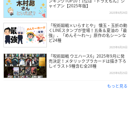
ンキングTOP10！1位は『ドラえもん』ジ
ャイアン【2025年版】
2025年6月29日
「呪術廻戦×いらすとや」 懐玉・玉折の動
くLINEスタンプが登場！五条＆夏油の「最
強」、「めんそ〜れ〜」原作の名シーンな
ど24種
2025年6月26日
「呪術廻戦 ウエハース6」2025年9月に発
売決定！メタリックプラカードは描き下ろ
しイラスト9種含む全28種
2025年6月25日
もっと見る