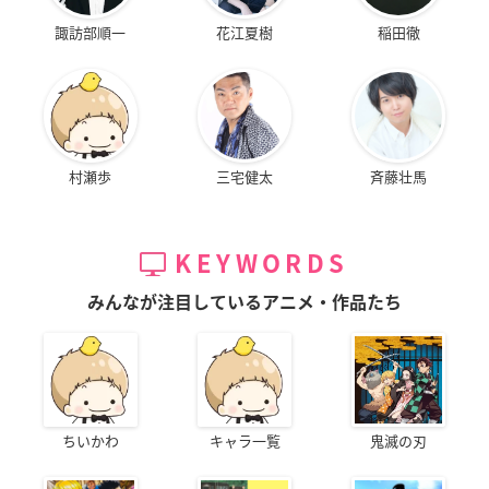
諏訪部順一
花江夏樹
稲田徹
村瀬歩
三宅健太
斉藤壮馬
KEYWORDS
みんなが注目しているアニメ・作品たち
ちいかわ
キャラ一覧
鬼滅の刃