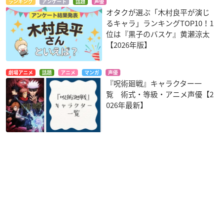
ランキング
アンケート
話題
声優
オタクが選ぶ「木村良平が演じ
るキャラ」ランキングTOP10！1
位は『黒子のバスケ』黄瀬涼太
【2026年版】
劇場アニメ
話題
アニメ
マンガ
声優
『呪術廻戦』キャラクター一
覧 術式・等級・アニメ声優【2
026年最新】