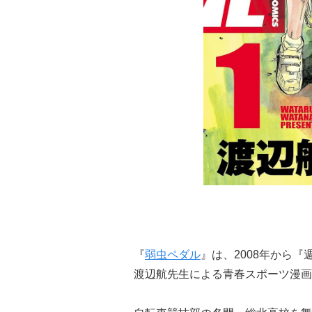
『
弱虫ペダル
』は、2008年から
渡辺航先生による青春スポーツ漫画