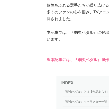
個性あふれる選手たちが繰り広げる
多くのファンの心を掴み、TVアニ
開されました。
本記事では、『弱虫ペダル』に登場
います。
※本記事には、『弱虫ペダル』 既
『弱虫ペダル』とは【作品あらす
『弱虫ペダル』キャラクター一覧