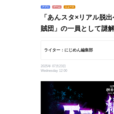
アプリ
ゲーム
ニュース
「あんスタ×リアル脱出
賊団」の一員として謎
ライター：にじめん編集部
2025年 07月23日
Wednesday 12:00