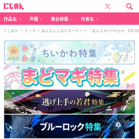
に
じ
め
ん
作品名
声優
舞台俳優
作者名
にじめん
>
グッズ
>
あんさんぶるスターズ！
> 「あんスタ×プロセカ」8月