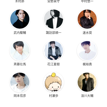
木村昴
宮野真守
中村悠一
武内駿輔
諏訪部順一
速水奨
斉藤壮馬
花江夏樹
梶裕貴
岡本信彦
村瀬歩
浪川大輔