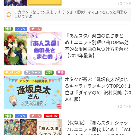
3コメント
アカウントなしで失礼します ぶっき（維吹）はマヨイと友也と同室ら
しいですよ
話題
アプリ
ゲーム
『あんスタ』楽曲の長さまと
め！ユニット別短い曲TOP5&効
率的な周回曲の見つけ方を解説
【2024年最新】
ランキング
アンケート
話題
声優
オタクが選ぶ「逢坂良太が演じ
るキャラ」ランキングTOP10！1
位は『ダイヤのA』沢村栄純【20
26年版】
2コメント
話題
アプリ
ゲーム
YouTube
【保存版】『あんスタ』シャッ
フルユニット歴代まとめ！「√At