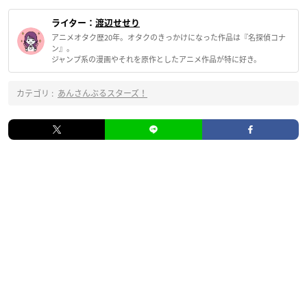
ライター：
渡辺せせり
アニメオタク歴20年。オタクのきっかけになった作品は『名探偵コナ
ン』。
ジャンプ系の漫画やそれを原作としたアニメ作品が特に好き。
カテゴリ :
あんさんぶるスターズ！