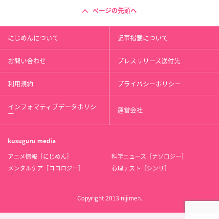
ページの先頭へ
にじめんについて
記事掲載について
お問い合わせ
プレスリリース送付先
利用規約
プライバシーポリシー
インフォマティブデータポリシ
運営会社
ー
kusuguru
media
アニメ情報［にじめん］
科学ニュース［ナゾロジー］
メンタルケア［ココロジー］
心理テスト［シンリ］
Copyright 2013 nijimen.