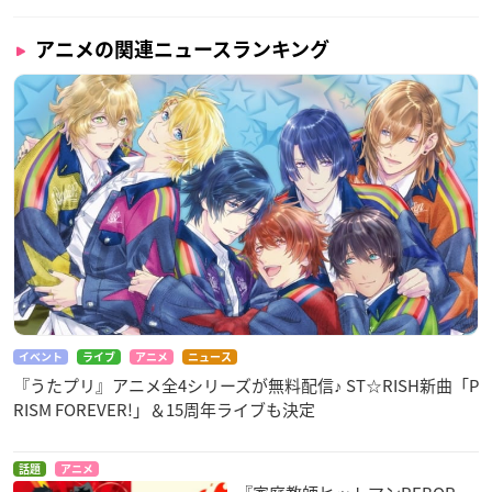
アニメの関連ニュースランキング
イベント
ライブ
アニメ
ニュース
『うたプリ』アニメ全4シリーズが無料配信♪ ST☆RISH新曲「P
RISM FOREVER!」＆15周年ライブも決定
話題
アニメ