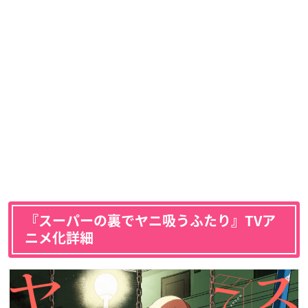
『スーパーの裏でヤニ吸うふたり』TVア
ニメ化詳細