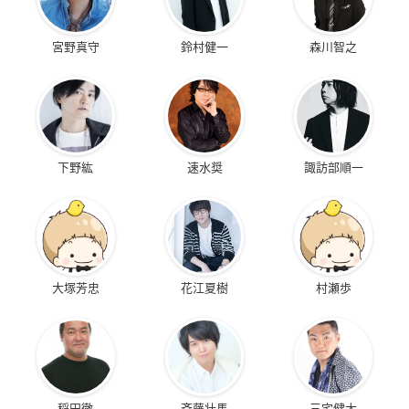
宮野真守
鈴村健一
森川智之
下野紘
速水奨
諏訪部順一
大塚芳忠
花江夏樹
村瀬歩
稲田徹
斉藤壮馬
三宅健太