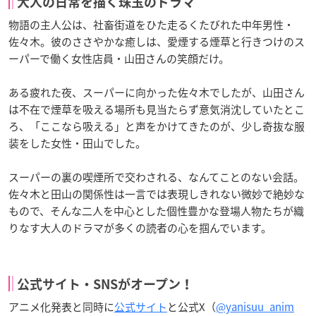
大人の日常を描く珠玉のドラマ
物語の主人公は、社畜街道をひた走るくたびれた中年男性・
佐々木。彼のささやかな癒しは、愛煙する煙草と行きつけのス
ーパーで働く女性店員・山田さんの笑顔だけ。
ある疲れた夜、スーパーに向かった佐々木でしたが、山田さん
は不在で煙草を吸える場所も見当たらず意気消沈していたとこ
ろ、「ここなら吸える」と声をかけてきたのが、少し奇抜な服
装をした女性・田山でした。
スーパーの裏の喫煙所で交わされる、なんてことのない会話。
佐々木と田山の関係性は一言では表現しきれない微妙で絶妙な
もので、そんな二人を中心とした個性豊かな登場人物たちが織
りなす大人のドラマが多くの読者の心を掴んでいます。
公式サイト・SNSがオープン！
アニメ化発表と同時に
公式サイト
と公式X（
@yanisuu_anim