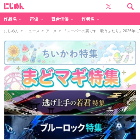
に
じ
め
ん
作品名
声優
舞台俳優
作者名
にじめん
>
ニュース
>
アニメ
> 『スーパーの裏でヤニ吸うふたり』2026年