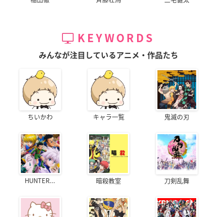
KEYWORDS
みんなが注目しているアニメ・作品たち
ちいかわ
キャラ一覧
鬼滅の刃
HUNTER...
暗殺教室
刀剣乱舞