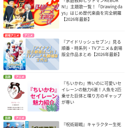
『家庭教師ヒットマンREBOR
N!』主題歌一覧！「Drawing da
ys」はじめ歴代楽曲を完全網羅
【2026年最新】
劇場アニメ
アニメ
『アイドリッシュセブン』見る
順番・時系列・TVアニメ＆劇場
版全作品まとめ【2026年最新】
話題
アニメ
『ちいかわ』怖いのに可愛いセ
イレーンの魅力6選！人魚を2匹
乗せた巨体と喋り方のギャップ
が尊い
話題
アニメ
『呪術廻戦』キャラクター生死