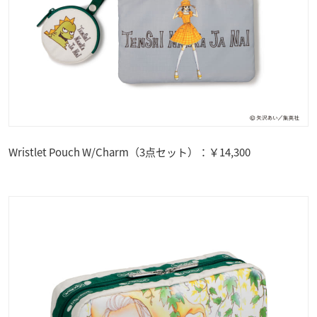
Wristlet Pouch W/Charm（3点セット）：￥14,300