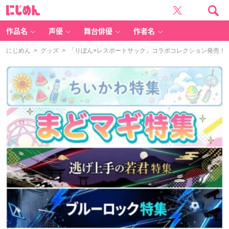
に
じ
め
ん
作品名
声優
舞台俳優
作者名
にじめん
>
グッズ
> 「りぼん×レスポートサック」コラボコレクション発売！『