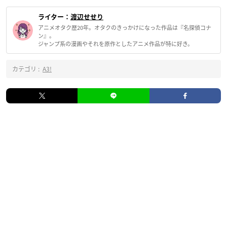
ライター：
渡辺せせり
アニメオタク歴20年。オタクのきっかけになった作品は『名探偵コナ
ン』。
ジャンプ系の漫画やそれを原作としたアニメ作品が特に好き。
カテゴリ :
A3!