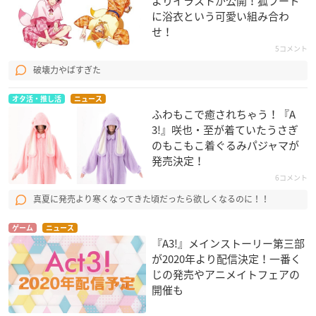
よりイラストが公開！狐フード
に浴衣という可愛い組み合わ
せ！
5コメント
破壊力やばすぎた
オタ活・推し活
ニュース
ふわもこで癒されちゃう！『A
3!』咲也・至が着ていたうさぎ
のもこもこ着ぐるみパジャマが
発売決定！
6コメント
真夏に発売より寒くなってきた頃だったら欲しくなるのに！！
ゲーム
ニュース
『A3!』メインストーリー第三部
が2020年より配信決定！一番く
じの発売やアニメイトフェアの
開催も