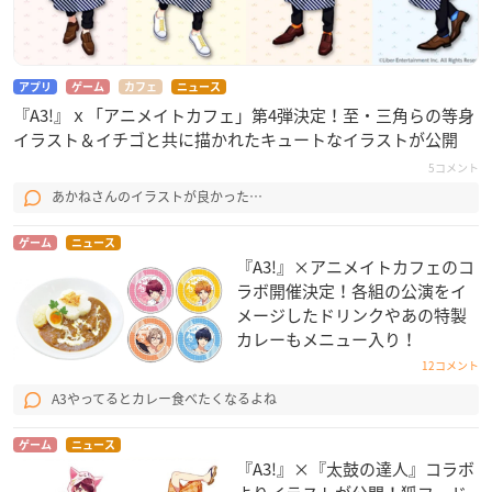
アプリ
ゲーム
カフェ
ニュース
『A3!』ｘ「アニメイトカフェ」第4弾決定！至・三角らの等身
イラスト＆イチゴと共に描かれたキュートなイラストが公開
5コメント
あかねさんのイラストが良かった…
ゲーム
ニュース
『A3!』×アニメイトカフェのコ
ラボ開催決定！各組の公演をイ
メージしたドリンクやあの特製
カレーもメニュー入り！
12コメント
A3やってるとカレー食べたくなるよね
ゲーム
ニュース
『A3!』×『太鼓の達人』コラボ