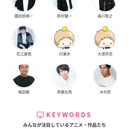
諏訪部順一
鈴村健一
森川智之
花江夏樹
村瀬歩
大塚芳忠
稲田徹
斉藤壮馬
木村昴
KEYWORDS
みんなが注目しているアニメ・作品たち