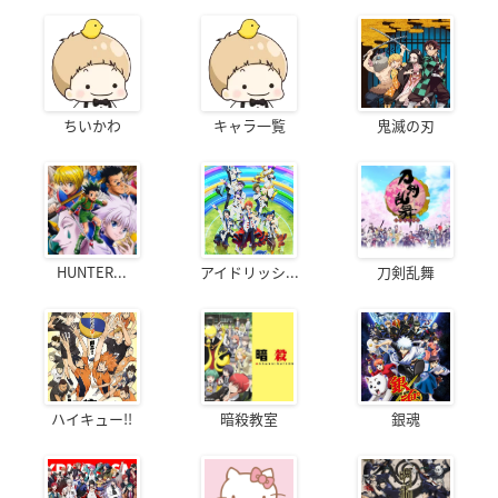
ちいかわ
キャラ一覧
鬼滅の刃
HUNTER...
アイドリッシ...
刀剣乱舞
ハイキュー!!
暗殺教室
銀魂