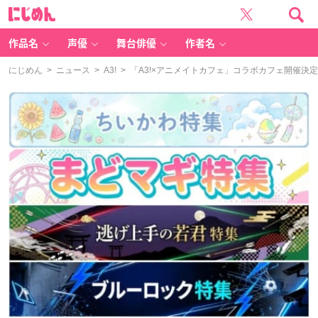
に
じ
め
ん
作品名
声優
舞台俳優
作者名
にじめん
>
ニュース
>
A3!
> 「A3!×アニメイトカフェ」コラボカフェ開催