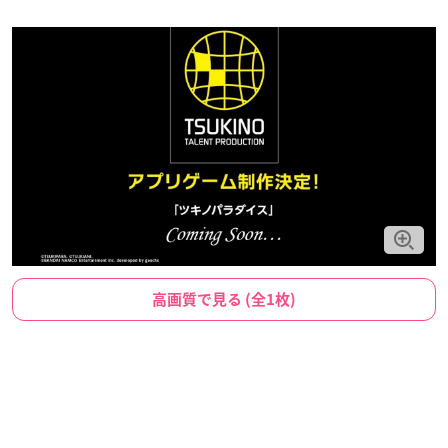
高画質で見る (全1枚)