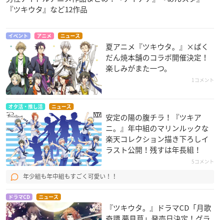
『ツキウタ』など12作品
イベント
アニメ
ニュース
夏アニメ『ツキウタ。』×ばく
だん焼本舗のコラボ開催決定！
楽しみがまた一つ。
1コメント
オタ活・推し活
ニュース
安定の陽の腹チラ！『ツキア
ニ。』年中組のマリンルックな
楽天コレクション描き下ろしイ
ラスト公開！残すは年長組！
5コメント
年少組も年中組もすごく可愛い！！
ドラマCD
ニュース
『ツキウタ。』ドラマCD「月歌
奇譚 夢見草」発売日決定！グラ