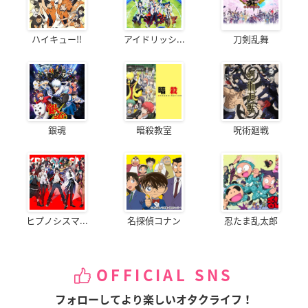
ハイキュー!!
アイドリッシ...
刀剣乱舞
銀魂
暗殺教室
呪術廻戦
ヒプノシスマ...
名探偵コナン
忍たま乱太郎
OFFICIAL SNS
フォローしてより楽しいオタクライフ！