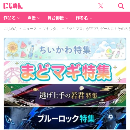
に
じ
め
ん
作品名
声優
舞台俳優
作者名
にじめん
>
ニュース
>
ツキウタ。
> 『ツキプロ』がアプリゲームに！その名