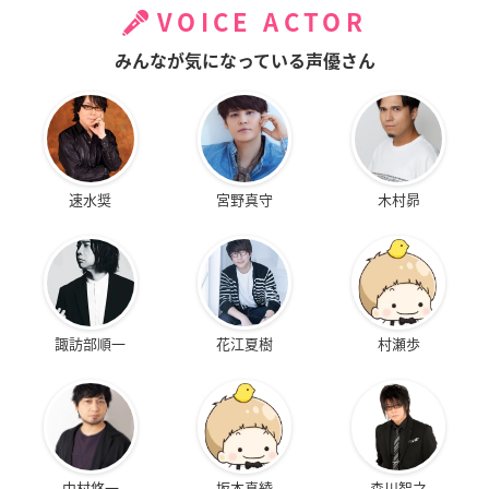
VOICE ACTOR
みんなが気になっている声優さん
速水奨
宮野真守
木村昴
諏訪部順一
花江夏樹
村瀬歩
中村悠一
坂本真綾
森川智之