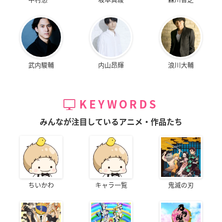
武内駿輔
内山昂輝
浪川大輔
KEYWORDS
みんなが注目しているアニメ・作品たち
ちいかわ
キャラ一覧
鬼滅の刃