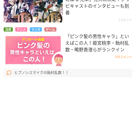
ビキャストのインタビューも到
着
1コメント
話題
アニメ
マンガ
ゲーム
「ピンク髪の男性キャラ」とい
えばこの人！姫宮桃李・飴村乱
数・鴫野貴澄らがランクイン
100コメント
ヒプノシスマイクの飴村乱数！！