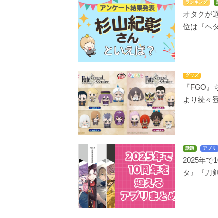
ランキング
オタクが選
位は『ヘタ
グッズ
『FGO』
より続々
話題
アプリ
2025年
タ』『刀