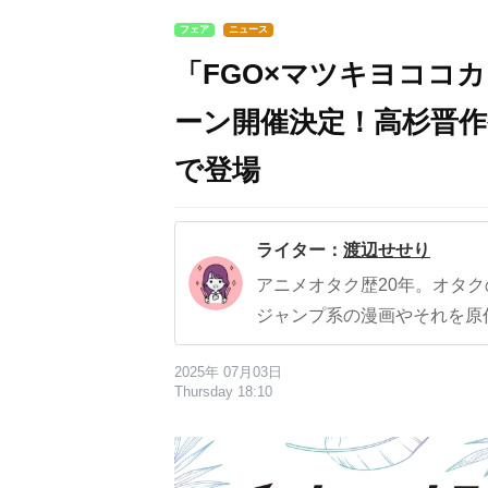
フェア
ニュース
「FGO×マツキヨココ
ーン開催決定！高杉晋
で登場
ライター：
渡辺せせり
アニメオタク歴20年。オタ
ジャンプ系の漫画やそれを原
2025年 07月03日
Thursday 18:10