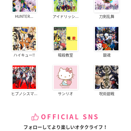
HUNTER...
アイドリッシ...
刀剣乱舞
ハイキュー!!
暗殺教室
銀魂
ヒプノシスマ...
サンリオ
呪術廻戦
OFFICIAL SNS
フォローしてより楽しいオタクライフ！