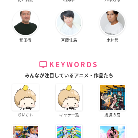
稲田徹
斉藤壮馬
木村昴
KEYWORDS
みんなが注目しているアニメ・作品たち
ちいかわ
キャラ一覧
鬼滅の刃