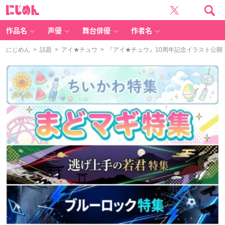
に
じ
め
ん
作品名
声優
舞台俳優
作者名
にじめん
>
話題
>
アイ★チュウ
> 『アイ★チュウ』10周年記念イラスト公開