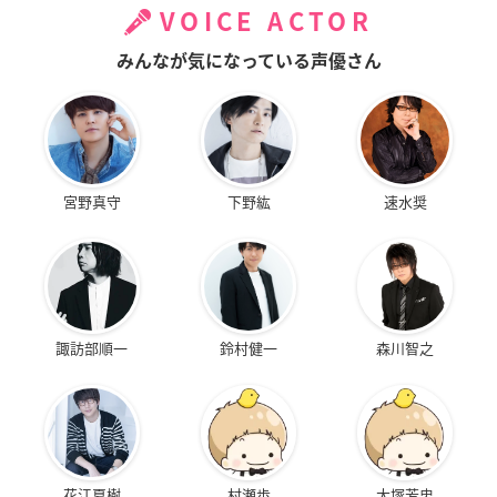
VOICE ACTOR
みんなが気になっている声優さん
宮野真守
下野紘
速水奨
諏訪部順一
鈴村健一
森川智之
花江夏樹
村瀬歩
大塚芳忠