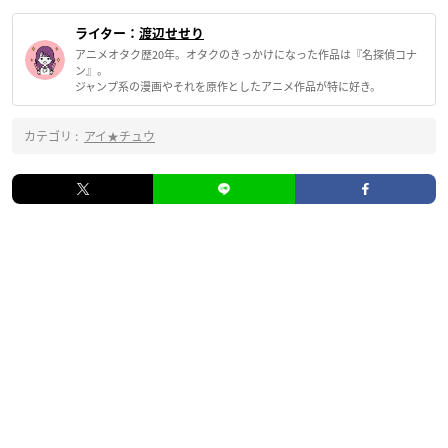
ライター：
渡辺せせり
アニメオタク歴20年。オタクのきっかけになった作品は『名探偵コナ
ン』。
ジャンプ系の漫画やそれを原作としたアニメ作品が特に好き。
カテゴリ :
アイ★チュウ