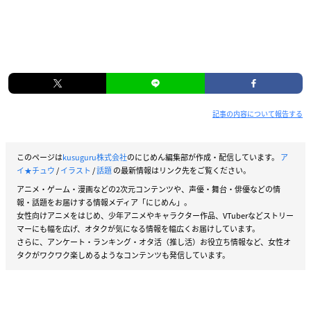
記事の内容について報告する
このページは
kusuguru株式会社
のにじめん編集部が作成・配信しています。
ア
イ★チュウ
/
イラスト
/
話題
の最新情報はリンク先をご覧ください。
アニメ・ゲーム・漫画などの2次元コンテンツや、声優・舞台・俳優などの情
報・話題をお届けする情報メディア「にじめん」。
女性向けアニメをはじめ、少年アニメやキャラクター作品、VTuberなどストリー
マーにも幅を広げ、オタクが気になる情報を幅広くお届けしています。
さらに、アンケート・ランキング・オタ活（推し活）お役立ち情報など、女性オ
タクがワクワク楽しめるようなコンテンツも発信しています。