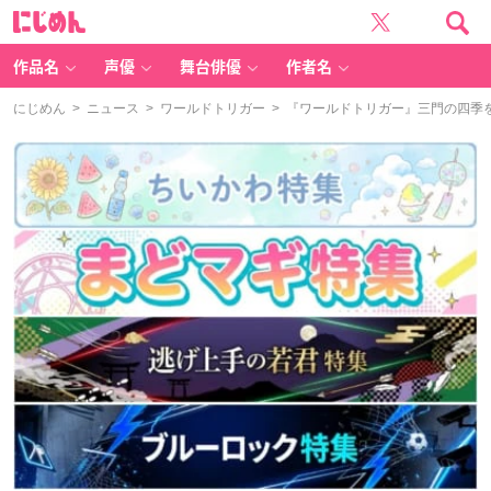
に
じ
め
ん
作品名
声優
舞台俳優
作者名
にじめん
>
ニュース
>
ワールドトリガー
> 『ワールドトリガー』三門の四季