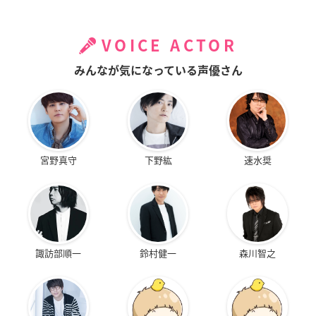
VOICE ACTOR
みんなが気になっている声優さん
宮野真守
下野紘
速水奨
諏訪部順一
鈴村健一
森川智之