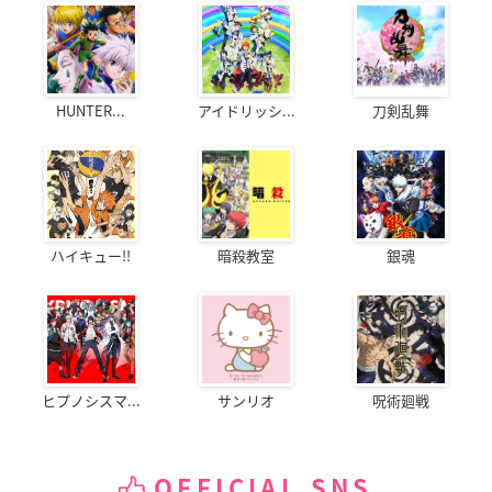
HUNTER...
アイドリッシ...
刀剣乱舞
ハイキュー!!
暗殺教室
銀魂
ヒプノシスマ...
サンリオ
呪術廻戦
OFFICIAL SNS