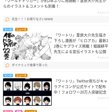
『ワールドトリガー』が約2年ぶりに再始動！葦原大介先生か
らのイラスト＆コメントも到着！
9コメント
先生ー！！お帰りなさいWWW
マンガ
ニュース
『ワートリ』葦原大介先生描き
下ろし漫画が『ヒロアカ』最新2
2巻にサプライズ掲載！堀越耕平
先生による宣伝イラストも公開
4コメント
ダイナミック食事で笑った
マンガ
ニュース
『ワートリ』Twitter用ちびキャ
ラアイコンが公式サイトで配布
中！フォロワー20万人突破記念
2コメント
アニメ
声優
ニュース