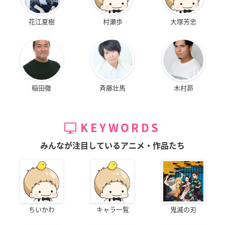
花江夏樹
村瀬歩
大塚芳忠
稲田徹
斉藤壮馬
木村昴
KEYWORDS
みんなが注目しているアニメ・作品たち
ちいかわ
キャラ一覧
鬼滅の刃