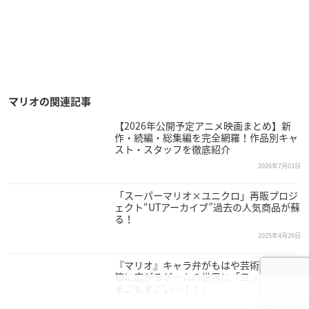
マリオの関連記事
【2026年公開予定アニメ映画まとめ】新
作・続編・総集編を完全網羅！作品別キャ
スト・スタッフを徹底紹介
2026年7月03日
「スーパーマリオ×ユニクロ」再販プロジ
ェクト“UTアーカイブ”過去の人気商品が蘇
る！
2025年4月29日
『マリオ』キャラ弁がもはや芸術！お弁当
箱に広がるゲームの世界に「ヨッシーのた
まごもすごい…！！」
2024年11月02日