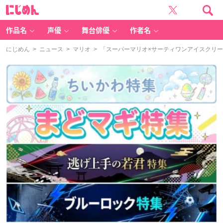
に
じ
め
ん
作品名
声優
舞台俳優
作者名
にじめん
>
ニュース
>
マリオ
> 「スーパーマリオ×サーティワンアイスクリ